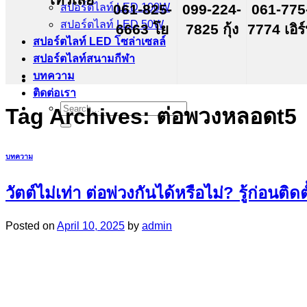
สปอร์ตไลท์ LED 100W
061-825-
099-224-
061-775
สปอร์ตไลท์ LED 50W
6663 โย
7825 กุ้ง
7774 เอิร
สปอร์ตไลท์ LED โซล่าเซลล์
สปอร์ตไลท์สนามกีฬา
บทความ
ติดต่อเรา
Search
Tag Archives:
ต่อพวงหลอดt5
for:
บทความ
วัตต์ไม่เท่า ต่อพ่วงกันได้หรือไม่? รู้ก่อนติ
Posted on
April 10, 2025
by
admin