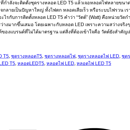
T5 ใครที่กำลังจะติดตั้งชุดรางหลอด LED T5 แล้วเจอหลอดไฟหลายขนา
าใจ อาจกลายเป็นปัญหาใหญ่ ทั้งไฟตก หลอดเสียเร็ว หรือระบบไฟรวน
วอะไรกับการติดตั้งหลอด LED T5 คำว่า “วัตต์” (Watt) คือหน่วยวัดก
่าสว่างมากขึ้นเสมอ โดยเฉพาะกับหลอด LED เพราะความสว่างจริงๆ ต้
องแบรนด์ที่ไม่ได้มาตรฐาน แต่สิ่งที่ต้องเข้าใจคือ วัตต์ยังสำค
D T5
,
ชุดรางหลอดT5
,
ชุดรางหลอดไฟ
,
ชุดรางหลอดไฟ LED
,
ชุด
LED T5
,
หลอดLEDT5
,
หลอดไฟ LED
,
หลอดไฟ LED T5