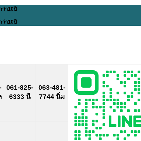
กว่า10ปี
กว่า10ปี
-
061-825-
063-481-
ล
6333 นี
7744 นิ่ม