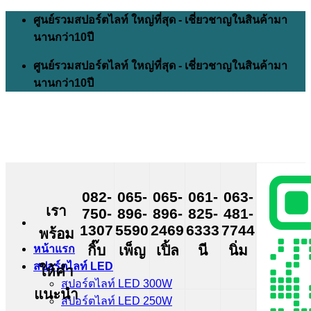
Skip
ศูนย์รวมสปอร์ตไลท์ ใหญ่ที่สุด - เชี่ยวชาญในสินค้ามา
to
นานกว่า10ปี
content
ศูนย์รวมสปอร์ตไลท์ ใหญ่ที่สุด - เชี่ยวชาญในสินค้ามา
นานกว่า10ปี
082-
065-
065-
061-
063-
เรา
750-
896-
896-
825-
481-
1307
5590
2469
6333
7744
พร้อม
กิ๊บ
เพ็ญ
เปิ้ล
นี
นิ่ม
หน้าแรก
สปอร์ตไลท์ LED
ให้คำ
สปอร์ตไลท์ LED 300W
แนะนำ
สปอร์ตไลท์ LED 250W