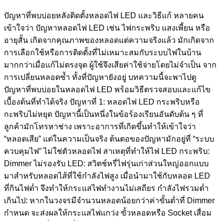
ปัญหาที่พบบ่อยหลังติดตั้งหลอดไฟ LED และวิธีแก้ หลายคน
เข้าใจว่า ปัญหาหลอดไฟ LED เช่น ไฟกระพริบ แสงเพี้ยน หรือ
อายุสั้น เกิดจากคุณภาพของหลอดแต่ความจริงแล้ว มักเกิดจาก
การเลือกใช้หรือการติดตั้งที่ไม่เหมาะสมกับระบบไฟในบ้าน
มากกว่าเมื่อแก้ไม่ตรงจุด ผู้ใช้จึงเสียค่าใช้จ่ายโดยไม่จำเป็น จาก
การเปลี่ยนหลอดซ้ำ ทั้งที่ปัญหายังอยู่ บทความนี้จะพาไปดู
ปัญหาที่พบบ่อยในหลอดไฟ LED พร้อมวิธีตรวจสอบและแก้ไข
เบื้องต้นที่ทำได้จริง ปัญหาที่ 1: หลอดไฟ LED กระพริบหรือ
กะพริบไม่หยุด ปัญหานี้เป็นหนึ่งในข้อร้องเรียนอันดับต้น ๆ ที่
ลูกค้ามักโทรหาช่าง เพราะอาการที่เกิดขึ้นทำให้เข้าใจว่า
“หลอดเสีย” แต่ในความเป็นจริง ต้นตอของปัญหามักอยู่ที่ “ระบบ
ควบคุมไฟ” ไม่ใช่ตัวหลอดไฟ สาเหตุที่ทำให้ไฟ LED กระพริบ:
Dimmer ไม่รองรับ LED: สวิตช์หรี่ไฟรุ่นเก่าส่วนใหญ่ออกแบบ
มาสำหรับหลอดไส้ที่ใช้กำลังไฟสูง เมื่อนำมาใช้กับหลอด LED
ที่กินไฟต่ำ จึงทำให้กระแสไฟทำงานไม่เสถียร กำลังไฟรวมต่ำ
เกินไป: หากในวงจรมีจำนวนหลอดน้อยกว่าค่าขั้นต่ำที่ Dimmer
กำหนด จะส่งผลให้กระแสไฟแกว่ง ขั้วหลอดหรือ Socket เสื่อม