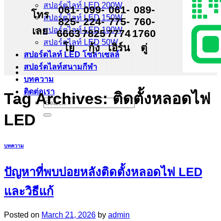
สปอร์ตไลท์ LED 200W
061-
099-
061-
089-
โทร
สปอร์ตไลท์ LED 150W
825-
224-
775-
760-
เลย
สปอร์ตไลท์ LED 100W
6663
7825
7774
1760
สปอร์ตไลท์ LED 50W
โย
กุ้ง
เอิร์น
ตู่
สปอร์ตไลท์ LED โซล่าเซลล์
สปอร์ตไลท์สนามกีฬา
บทความ
ติดต่อเรา
Tag Archives:
ติดตั้งหลอดไฟ
Search
for:
LED
บทความ
ปัญหาที่พบบ่อยหลังติดตั้งหลอดไฟ LED
และวิธีแก้
Posted on
March 21, 2026
by
admin