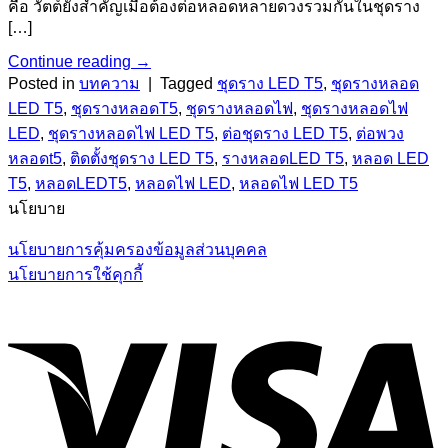
คือ วัตต์ยังสำคัญเมื่อต้องต่อหลอดหลายดวงรวมกันในชุดราง
[…]
Continue reading
→
Posted in
บทความ
|
Tagged
ชุดราง LED T5
,
ชุดรางหลอด
LED T5
,
ชุดรางหลอดT5
,
ชุดรางหลอดไฟ
,
ชุดรางหลอดไฟ
LED
,
ชุดรางหลอดไฟ LED T5
,
ต่อชุดราง LED T5
,
ต่อพวง
หลอดt5
,
ติดตั้งชุดราง LED T5
,
รางหลอดLED T5
,
หลอด LED
T5
,
หลอดLEDT5
,
หลอดไฟ LED
,
หลอดไฟ LED T5
นโยบาย
นโยบายการคุ้มครองข้อมูลส่วนบุคคล
นโยบายการใช้คุกกี้
V