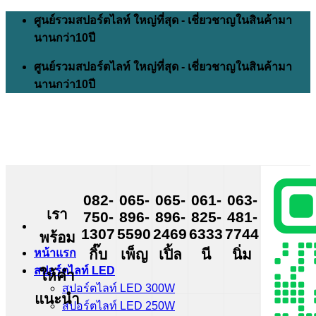
Skip
ศูนย์รวมสปอร์ตไลท์ ใหญ่ที่สุด - เชี่ยวชาญในสินค้ามา
to
นานกว่า10ปี
content
ศูนย์รวมสปอร์ตไลท์ ใหญ่ที่สุด - เชี่ยวชาญในสินค้ามา
นานกว่า10ปี
082-
065-
065-
061-
063-
เรา
750-
896-
896-
825-
481-
1307
5590
2469
6333
7744
พร้อม
กิ๊บ
เพ็ญ
เปิ้ล
นี
นิ่ม
หน้าแรก
สปอร์ตไลท์ LED
ให้คำ
สปอร์ตไลท์ LED 300W
แนะนำ
สปอร์ตไลท์ LED 250W