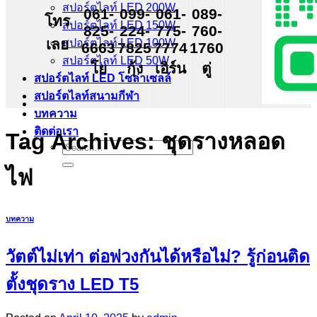
สปอร์ตไลท์ LED 200W
061-
099-
061-
089-
โทร
สปอร์ตไลท์ LED 150W
825-
224-
775-
760-
เลย
สปอร์ตไลท์ LED 100W
6663
7825
7774
1760
สปอร์ตไลท์ LED 50W
โย
กุ้ง
เอิร์น
ตู่
สปอร์ตไลท์ LED โซล่าเซลล์
สปอร์ตไลท์สนามกีฬา
บทความ
ติดต่อเรา
Tag Archives:
ชุดรางหลอด
Search
for:
ไฟ
บทความ
วัตต์ไม่เท่า ต่อพ่วงกันได้หรือไม่? รู้ก่อนติด
ตั้งชุดราง LED T5