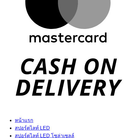
D
หน้าแรก
สปอร์ตไลท์ LED
สปอร์ตไลท์ LED โซล่าเซลล์