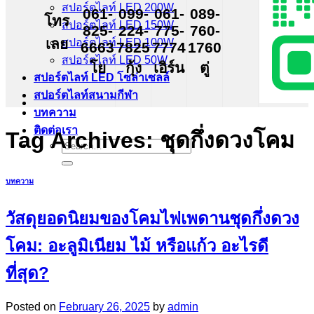
สปอร์ตไลท์ LED 200W
061-
099-
061-
089-
โทร
สปอร์ตไลท์ LED 150W
825-
224-
775-
760-
เลย
สปอร์ตไลท์ LED 100W
6663
7825
7774
1760
สปอร์ตไลท์ LED 50W
โย
กุ้ง
เอิร์น
ตู่
สปอร์ตไลท์ LED โซล่าเซลล์
สปอร์ตไลท์สนามกีฬา
บทความ
ติดต่อเรา
Tag Archives:
ชุดกึ่งดวงโคม
Search
for:
บทความ
วัสดุยอดนิยมของโคมไฟเพดานชุดกึ่งดวง
โคม: อะลูมิเนียม ไม้ หรือแก้ว อะไรดี
ที่สุด?
Posted on
February 26, 2025
by
admin