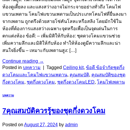
ห้องดูเตี้ยลง และแสงสว่างอาจไม่กระจายอย่างทั่วถึง โคมไฟ
แขวนเพดาน โคมไฟแขวนเพดานเป็นประเภทโคมไฟที่ยื่นลงมา
จากเพดาน ถูกตรึงด้วยสายโซ่คันโลหะหรือสลิง โดยมักใช้ใน
ห้องที่ต้องการแสงสว่างเฉพาะจุดหรือเพื่อเป็นจุดเด่นในการ
ตกแต่งห้อง ข้อดี: – เพิ่มมิติให้กับห้อง: ชุดดวงโคมแขวนช่วย
เพิ่มความลึกและมิติให้กับห้อง ทำให้ห้องดูมีความลึกและน่า
สนใจยิ่งขึ้น – เหมาะกับเพดานสูง: […]
Continue reading
→
Posted in
บทความ
|
Tagged
Ceiling kit
,
ข้อดี ข้อจำกัดชุดกึ่ง
ดวงโคมและโคมไฟแขวนเพดาน
,
คุณสมบัติ
,
คุณสมบัติของชุด
กึ่งดวงโคม
,
ชุดกึ่งดวงโคม
,
ชุดกึ่งดวงโคมLED
,
โคมไฟเพดาน
บทความ
7คุณสมบัติควรรู้ของชุดกึ่งดวงโคม
Posted on
August 27, 2024
by
admin