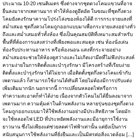
ประมาณ 10-20 เซนติเมตร ซึ่งต่างจากชุดดวงโคมแขวนที่อาจ
ยื่นลงมาจากเพดานมาก ทำให้ห้องดูอึดอัด ในขณะที่ชุดกึ่งดวง
โคมยังคงรักษาความโปร่งโล่งของห้องได้ดี การกระจายแสงที่
สม่ำเสมอ ชุดกึ่งดวงโคมถูกออกแบบมาเพื่อกระจายแสงอย่างทั่ว
ถึงและสม่ำเสมอทั่วทั้งห้อง ซึ่งเป็นคุณสมบัติที่เหมาะสมสำหรับ
พื้นที่ที่ต้องการแสงสว่างที่เพียงพอและสมดุล เช่น ห้องนั่งเล่น
ห้องรับประทานอาหาร หรือห้องนอน แสงที่กระจายอย่าง
สม่ำเสมอจะช่วยให้ห้องดูสว่างและไม่เกิดเงามืดที่ไม่พึงประสงค์
ความง่ายในการติดตั้งและบำรุงรักษา มีโครงสร้างที่เรียบง่าย
ติดตั้งและบำรุงรักษาได้ไม่ยาก เมื่อติดตั้งชุดกึ่งดวงโคมเข้ากับ
เพดานแล้ว ก็สามารถใช้งานได้ทันที โดยไม่ต้องมีการปรับแต่ง
เพิ่มเติมมากนัก นอกจากนี้ การเปลี่ยนหลอดไฟหรือการ
ทำความสะอาดก็ทำได้ง่าย เนื่องจากตัวโคมไม่ได้ยื่นลงมาจาก
เพดานมาก ความคุ้มค่าในด้านพลังงาน หลายรุ่นของชุดกึ่งดวง
โคมถูกออกแบบมาให้ใช้พลังงานอย่างมีประสิทธิภาพ โดยมัก
จะใช้หลอดไฟ LED ที่ประหยัดพลังงานและมีอายุการใช้งาน
ยาวนาน ซึ่งไม่เพียงแต่ช่วยลดค่าไฟฟ้าเท่านั้น แต่ยังเป็นการ
สนับสนุนการใช้พลังงานที่ยั่งยืนและเป็นมิตรต่อสิ่งแวดล้อม […]