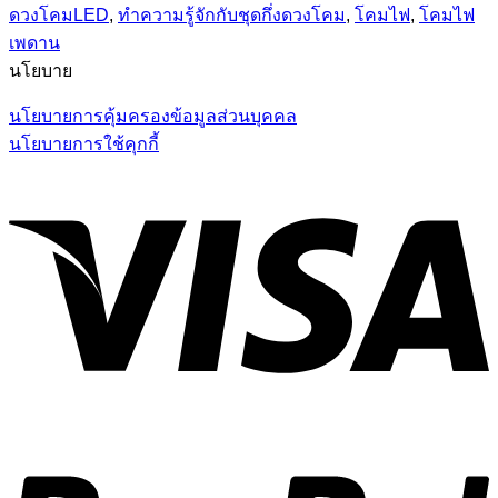
ดวงโคมLED
,
ทำความรู้จักกับชุดกึ่งดวงโคม
,
โคมไฟ
,
โคมไฟ
เพดาน
นโยบาย
นโยบายการคุ้มครองข้อมูลส่วนบุคคล
นโยบายการใช้คุกกี้
V
P