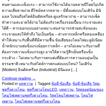
ทนทานและแข็งแรง – สามารถใช้งานได้นานหลายปีโดยไม่เกิด
ความเสียหายง่าย ดีไซน์หลากหลาย – มีตั้งแต่แบบโมเดิร์น มินิ
มอล ไปจนถึงสไตล์อินดัสเทรียล ดูแลรักษาง่าย – สามารถเช็ด
ทำความสะอาดได้ง่าย ไม่ต้องกังวลเรื่องรอยเปื้อน กระจายแสง
ได้ดี – หากออกแบบอย่างเหมาะสมสามารถช่วยสะท้อนและ
กระจายแสงให้ทั่วถึง ไม่เป็นสนิม – ต่างจากเหล็กหรือทองเหลือง
ทำให้เหมาะกับพื้นที่ที่มีความชื้น ข้อเสียของโคมไฟอะลูมิเนียม
น้ำหนักเบาแต่แข็งแรงน้อยกว่าเหล็ก – อาจไม่เหมาะกับงานที่
ต้องการความแข็งแกร่งสูง อาจให้ความรู้สึกเย็นหรือแข็ง
กระด้าง – ไม่เหมาะกับการตกแต่งที่ต้องการความอบอุ่นเป็น
ธรรมชาติ เหมาะกับสไตล์การตกแต่งแบบไหน? โมเดิร์น
(Modern) อินดัสเทรียล (Industrial) มินิมอล […]
Continue reading
→
Posted in
บทความ
|
Tagged
ข้อดี-ข้อเสีย
,
ข้อดี-ข้อเสีย วัสดุ
,
ชุดกึ่งดวงโคม
,
ชุดกึ่งดวงโคมLED
,
บทความ
,
วัสดุยอดนิยมของ
โคมไฟเพดานชุดกึ่งดวงโคม
,
วัสดุโคมไฟเพดาน
,
โคมไฟ
เพดาน
,
โคมไฟเพดานชุดกึ่งดวงโคม