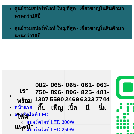
Skip
ศูนย์รวมสปอร์ตไลท์ ใหญ่ที่สุด - เชี่ยวชาญในสินค้ามา
to
นานกว่า10ปี
content
ศูนย์รวมสปอร์ตไลท์ ใหญ่ที่สุด - เชี่ยวชาญในสินค้ามา
นานกว่า10ปี
082-
065-
065-
061-
063-
เรา
750-
896-
896-
825-
481-
1307
5590
2469
6333
7744
พร้อม
กิ๊บ
เพ็ญ
เปิ้ล
นี
นิ่ม
หน้าแรก
สปอร์ตไลท์ LED
ให้คำ
สปอร์ตไลท์ LED 300W
แนะนำ
สปอร์ตไลท์ LED 250W