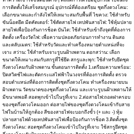
การติดตั้งให้เสร็จสมบูรณ์ อุปกรณ์ที่ต้องเตรียม ชุดกึ่งดวงโคม:
เลือกขนาดและกำลังไฟให้เหมาะสมกับพื้นที่ ไขควง: ใช้สำหรับ
ขันน็อตยึด มีดคัตเตอร์: ใช้ตัดสายไฟ เทปพันสายไฟ: ใช้หุ้มปลาย
สายไฟเพื่อป้องกันการช็อต บันได: ใช้สำหรับเข้าถึงจุดที่ต้องการ
ติดตั้ง เครื่องวัดไฟ: เพื่อความปลอดภัยก่อนการทำงาน ดินสอ
และตลับเมตร: ใช้สำหรับวัดและทำเครื่องหมายตำแหน่งที่จะ
เจาะ สว่าน: ใช้สำหรับเจาะรูบนฝ้าเพดาน ดอกสว่าน: เลือก
ขนาดให้เหมาะสมกับสกรูที่ใช้ยึด สกรูและพุก: ใช้สำหรับยึดชุด
กึ่งดวงโคมกับฝ้าเพดาน ขั้นตอนการติดตั้ง 1.เตรียมความพร้อม:
ปิดสวิตช์ไฟและตัดกระแสไฟฟ้าในวงจรที่ต้องการติดตั้ง ตรวจ
สอบตำแหน่งที่ต้องการติดตั้งชุดกึ่งดวงโคม ทำเครื่องหมายบน
ฝ้าเพดาน วัดขนาดของชุดกึ่งดวงโคม และเจาะรูบนฝ้าเพดานให้
มีขนาดพอดี สอดพุกเข้าไปในรูที่เจาะ 2.ต่อสายไฟ:ถอดฝาครอบ
ของชุดกึ่งดวงโคมออก ต่อสายไฟของชุดกึ่งดวงโคมเข้ากับสาย
ไฟในบ้านให้ถูกต้อง สีของสายไฟจะบอกถึงขั้ว (+ และ -) หุ้ม
ปลายสายไฟด้วยเทปพันสายไฟเพื่อป้องกันการช็อต 3.ติดตั้งชุด
กึ่งดวงโคม: สอดชุดกึ่งดวงโคมเข้าไปในรูที่เจาะ ใช้สกรูยึดชุด