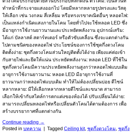
ดวงโคมประกอบด้วยส่วนประกอบหลักดังนี้ ตัวโคม: เป็นส่วนที่
ทำหน้าที่กระจายแสงออกไป โดยมีหลากหลายรูปทรงและวัสดุ
ให้เลือก เช่น วงกลม สี่เหลี่ยม หรือทรงเรขาคณิตอื่นๆ หลอดไฟ:
เป็นแหล่งกำเนิดแสงภายในโคม โดยทั่วไปจะใช้หลอด LED ซึ่ง
มีอายุการใช้งานยาวนานและประหยัดพลังงาน อุปกรณ์เสริม:
ได้แก่ บัลลาสต์ สตาร์ทเตอร์ หรือตัวขับเคลื่อน ซึ่งจะแตกต่างกัน
ไปตามชนิดของหลอดไฟ ประโยชน์ของการใช้ชุดกึ่งดวงโคม
ติดตั้งง่าย: ชุดกึ่งดวงโคมส่วนใหญ่ติดตั้งได้ง่าย เพียงแค่ต่อเข้า
กับสายไฟและยึดให้แน่น ประหยัดพลังงาน: หลอด LED ที่ใช้ใน
ชุดกึ่งดวงโคมมีความประหยัดพลังงานสูงกว่าหลอดไฟแบบเดิม
อายุการใช้งานยาวนาน: หลอด LED มีอายุการใช้งานที่
ยาวนานกว่าหลอดไฟแบบเดิม ทำให้ไม่ต้องเปลี่ยนบ่อย ดีไซน์
หลากหลาย: มีให้เลือกหลากหลายดีไซน์และขนาด สามารถ
เลือกให้เข้ากับสไตล์การตกแต่งของห้องได้ ปรับเปลี่ยนได้ง่าย:
สามารถเปลี่ยนหลอดไฟหรือเปลี่ยนตัวโคมได้ตามต้องการ เพื่อ
สร้างบรรยากาศที่แตกต่างกัน
Continue reading
→
Posted in
บทความ
|
Tagged
Ceiling kit
,
ชุดกึ่งดวงโคม
,
ชุดกึ่ง