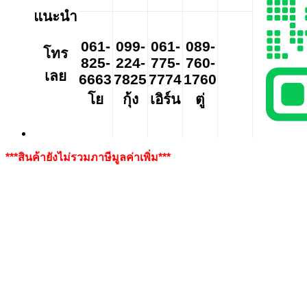
แนะนำ
061-
099-
061-
089-
โทร
825-
224-
775-
760-
เลย
6663
7825
7774
1760
โย
กุ้ง
เอิร์น
ตู่
***สินค้ายังไม่รวมภาษีมูลค่าเพิ่ม***