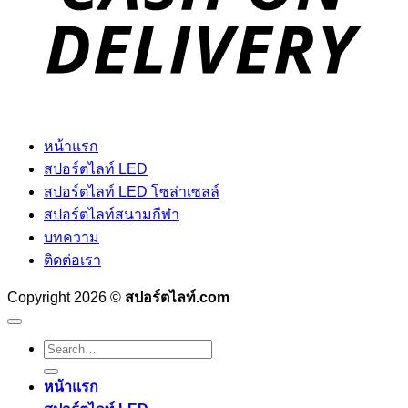
หน้าแรก
สปอร์ตไลท์ LED
สปอร์ตไลท์ LED โซล่าเซลล์
สปอร์ตไลท์สนามกีฬา
บทความ
ติดต่อเรา
Copyright 2026 ©
สปอร์ตไลท์.com
Search
for:
หน้าแรก