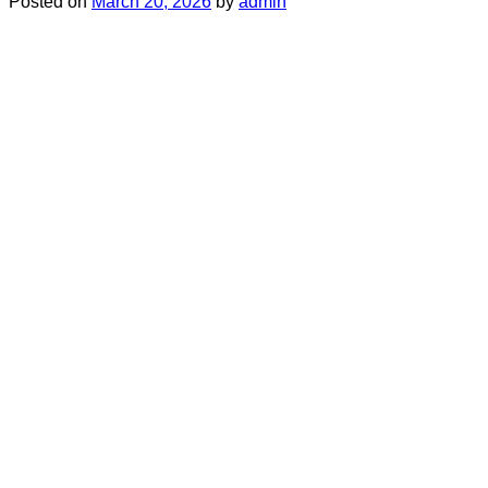
Posted on
March 20, 2026
by
admin