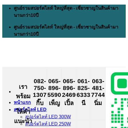
Skip
ศูนย์รวมสปอร์ตไลท์ ใหญ่ที่สุด - เชี่ยวชาญในสินค้ามา
to
นานกว่า10ปี
content
ศูนย์รวมสปอร์ตไลท์ ใหญ่ที่สุด - เชี่ยวชาญในสินค้ามา
นานกว่า10ปี
082-
065-
065-
061-
063-
เรา
750-
896-
896-
825-
481-
1307
5590
2469
6333
7744
พร้อม
กิ๊บ
เพ็ญ
เปิ้ล
นี
นิ่ม
หน้าแรก
สปอร์ตไลท์ LED
ให้คำ
สปอร์ตไลท์ LED 300W
แนะนำ
สปอร์ตไลท์ LED 250W