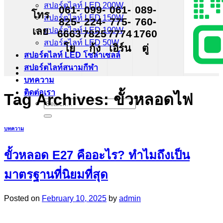
สปอร์ตไลท์ LED 200W
061-
099-
061-
089-
โทร
สปอร์ตไลท์ LED 150W
825-
224-
775-
760-
เลย
สปอร์ตไลท์ LED 100W
6663
7825
7774
1760
สปอร์ตไลท์ LED 50W
โย
กุ้ง
เอิร์น
ตู่
สปอร์ตไลท์ LED โซล่าเซลล์
สปอร์ตไลท์สนามกีฬา
บทความ
ติดต่อเรา
Tag Archives:
ขั้วหลอดไฟ
Search
for:
บทความ
ขั้วหลอด E27 คืออะไร? ทำไมถึงเป็น
มาตรฐานที่นิยมที่สุด
Posted on
February 10, 2025
by
admin