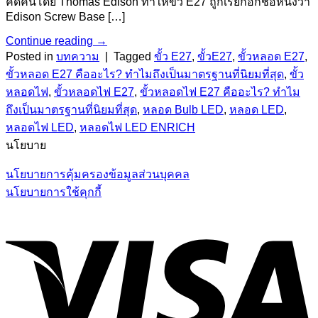
คิดค้นโดย Thomas Edison ทำให้ขั้ว E27 ถูกเรียกอีกชื่อหนึ่งว่า
Edison Screw Base […]
Continue reading
→
Posted in
บทความ
|
Tagged
ขั้ว E27
,
ขั้วE27
,
ขั้วหลอด E27
,
ขั้วหลอด E27 คืออะไร? ทำไมถึงเป็นมาตรฐานที่นิยมที่สุด
,
ขั้ว
หลอดไฟ
,
ขั้วหลอดไฟ E27
,
ขั้วหลอดไฟ E27 คืออะไร? ทำไม
ถึงเป็นมาตรฐานที่นิยมที่สุด
,
หลอด Bulb LED
,
หลอด LED
,
หลอดไฟ LED
,
หลอดไฟ LED ENRICH
นโยบาย
นโยบายการคุ้มครองข้อมูลส่วนบุคคล
นโยบายการใช้คุกกี้
V