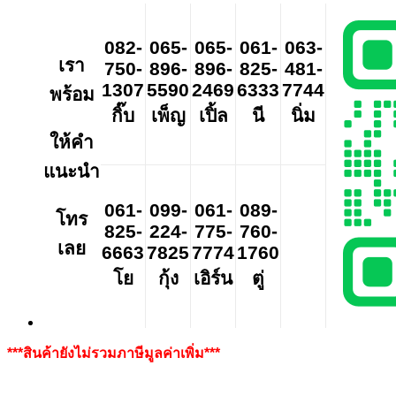
082-
065-
065-
061-
063-
เรา
750-
896-
896-
825-
481-
1307
5590
2469
6333
7744
พร้อม
กิ๊บ
เพ็ญ
เปิ้ล
นี
นิ่ม
ให้คำ
แนะนำ
061-
099-
061-
089-
โทร
825-
224-
775-
760-
เลย
6663
7825
7774
1760
โย
กุ้ง
เอิร์น
ตู่
***สินค้ายังไม่รวมภาษีมูลค่าเพิ่ม***