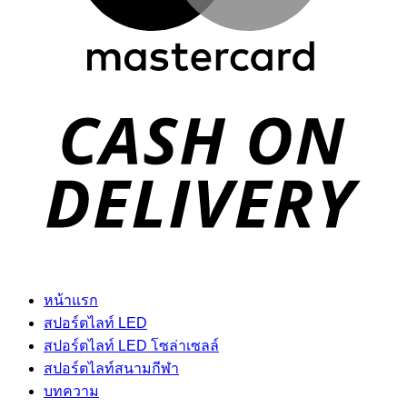
D
หน้าแรก
สปอร์ตไลท์ LED
สปอร์ตไลท์ LED โซล่าเซลล์
สปอร์ตไลท์สนามกีฬา
บทความ