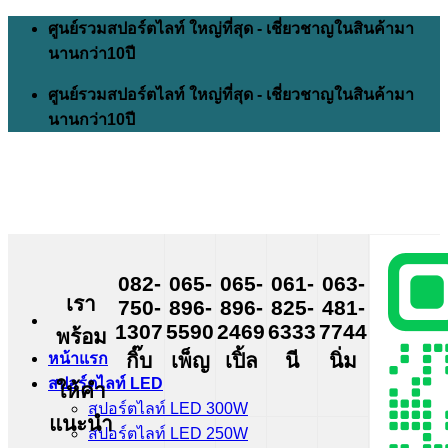
Skip
ศูนย์รวมสปอร์ตไลท์ ใหญ่ที่สุด - เชี่ยวชาญในสินค้ามา
to
นานกว่า10ปี
content
ศูนย์รวมสปอร์ตไลท์ ใหญ่ที่สุด - เชี่ยวชาญในสินค้ามา
นานกว่า10ปี
082-
065-
065-
061-
063-
เรา
750-
896-
896-
825-
481-
1307
5590
2469
6333
7744
พร้อม
กิ๊บ
เพ็ญ
เปิ้ล
นี
นิ่ม
หน้าแรก
สปอร์ตไลท์ LED
ให้คำ
สปอร์ตไลท์ LED 300W
แนะนำ
สปอร์ตไลท์ LED 250W