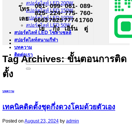
สปอร์ตไลท์ LED 200W
061-
099-
061-
089-
โทร
สปอร์ตไลท์ LED 150W
825-
224-
775-
760-
เลย
สปอร์ตไลท์ LED 100W
6663
7825
7774
1760
สปอร์ตไลท์ LED 50W
โย
กุ้ง
เอิร์น
ตู่
สปอร์ตไลท์ LED โซล่าเซลล์
สปอร์ตไลท์สนามกีฬา
บทความ
ติดต่อเรา
Tag Archives:
ขั้นตอนการติด
Search
for:
ตั้ง
บทความ
เทคนิคติดตั้งชุดกึ่งดวงโคมด้วยตัวเอง
Posted on
August 23, 2024
by
admin