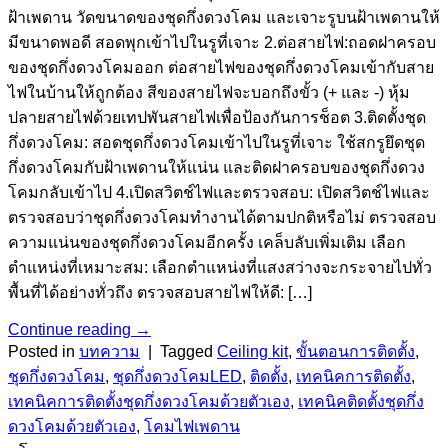
ฝ้าเพดาน วัดขนาดของชุดกึ่งดวงโคม และเจาะรูบนฝ้าเพดานให้
มีขนาดพอดี สอดพุกเข้าไปในรูที่เจาะ 2.ต่อสายไฟ:ถอดฝาครอบ
ของชุดกึ่งดวงโคมออก ต่อสายไฟของชุดกึ่งดวงโคมเข้ากับสาย
ไฟในบ้านให้ถูกต้อง สีของสายไฟจะบอกถึงขั้ว (+ และ -) หุ้ม
ปลายสายไฟด้วยเทปพันสายไฟเพื่อป้องกันการช็อต 3.ติดตั้งชุด
กึ่งดวงโคม: สอดชุดกึ่งดวงโคมเข้าไปในรูที่เจาะ ใช้สกรูยึดชุด
กึ่งดวงโคมกับฝ้าเพดานให้แน่น และติดฝาครอบของชุดกึ่งดวง
โคมกลับเข้าไป 4.เปิดสวิตช์ไฟและตรวจสอบ: เปิดสวิตช์ไฟและ
ตรวจสอบว่าชุดกึ่งดวงโคมทำงานได้ตามปกติหรือไม่ ตรวจสอบ
ความแน่นของชุดกึ่งดวงโคมอีกครั้ง เคล็บลับเพิ่มเติม เลือก
ตำแหน่งที่เหมาะสม: เลือกตำแหน่งที่แสงสว่างจะกระจายไปทั่ว
พื้นที่ได้อย่างทั่วถึง ตรวจสอบสายไฟให้ดี: […]
Continue reading
→
Posted in
บทความ
|
Tagged
Ceiling kit
,
ขั้นตอนการติดตั้ง
,
ชุดกึ่งดวงโคม
,
ชุดกึ่งดวงโคมLED
,
ติดตั้ง
,
เทคนิคการติดตั้ง
,
เทคนิคการติดตั้งชุดกึ่งดวงโคมด้วยตัวเอง
,
เทคนิคติดตั้งชุดกึ่ง
ดวงโคมด้วยตัวเอง
,
โคมไฟเพดาน