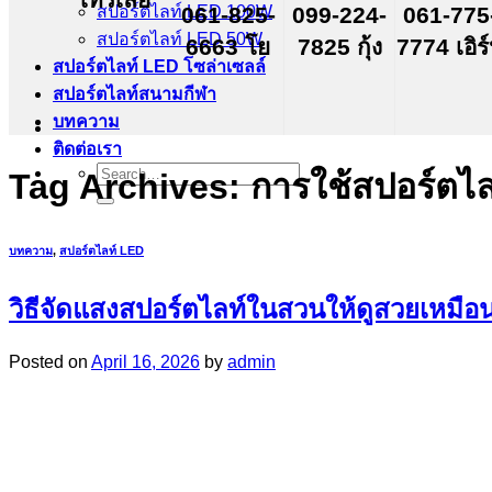
สปอร์ตไลท์ LED 100W
061-825-
099-224-
061-775
สปอร์ตไลท์ LED 50W
6663 โย
7825 กุ้ง
7774 เอิร
สปอร์ตไลท์ LED โซล่าเซลล์
สปอร์ตไลท์สนามกีฬา
บทความ
ติดต่อเรา
Search
Tag Archives:
การใช้สปอร์ตไล
for:
บทความ
,
สปอร์ตไลท์ LED
วิธีจัดแสงสปอร์ตไลท์ในสวนให้ดูสวยเหมือน
Posted on
April 16, 2026
by
admin