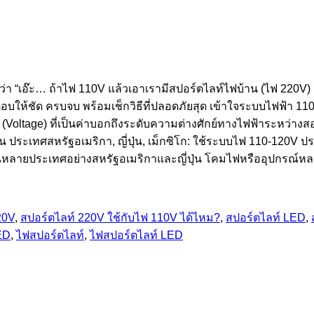
หมว่า “เอ๊ะ… ถ้าไฟ 110V แล้วเอาเรามีสปอร์ตไลท์ไฟบ้าน (ไฟ 22
อบให้ชัด ครบจบ พร้อมเช็กวิธีที่ปลอดภัยสุด เข้าใจระบบไฟฟ้า 110
(Voltage) ที่เป็นค่าบอกถึงระดับความต่างศักย์ทางไฟฟ้าระหว่างสองจ
 ประเทศสหรัฐอเมริกา, ญี่ปุ่น, เม็กซิโก: ใช้ระบบไฟ 110-120V ป
หลายประเทศอย่างสหรัฐอเมริกาและญี่ปุ่น โคมไฟหรืออุปกรณ์ห
20V
,
สปอร์ตไลท์ 220V ใช้กับไฟ 110V ได้ไหม?
,
สปอร์ตไลท์ LED
,
ED
,
ไฟสปอร์ตไลท์
,
ไฟสปอร์ตไลท์ LED