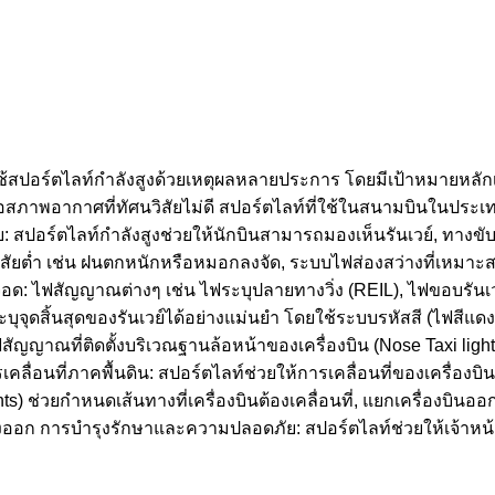
ช้สปอร์ตไลท์กำลังสูงด้วยเหตุผลหลายประการ โดยมีเป้าหมายหลัก
าพอากาศที่ทัศนวิสัยไม่ดี สปอร์ตไลท์ที่ใช้ในสนามบินในประเทศไ
: สปอร์ตไลท์กำลังสูงช่วยให้นักบินสามารถมองเห็นรันเวย์, ทางขับเค
ิสัยต่ำ เช่น ฝนตกหนักหรือหมอกลงจัด, ระบบไฟส่องสว่างที่เหมาะ
: ไฟสัญญาณต่างๆ เช่น ไฟระบุปลายทางวิ่ง (REIL), ไฟขอบรันเวย
ะบุจุดสิ้นสุดของรันเวย์ได้อย่างแม่นยำ โดยใช้ระบบรหัสสี (ไฟสีแดงท
ญญาณที่ติดตั้งบริเวณฐานล้อหน้าของเครื่องบิน (Nose Taxi light)
รเคลื่อนที่ภาคพื้นดิน: สปอร์ตไลท์ช่วยให้การเคลื่อนที่ของเครื่อ
ts) ช่วยกำหนดเส้นทางที่เครื่องบินต้องเคลื่อนที่, แยกเครื่องบิ
ออก การบำรุงรักษาและความปลอดภัย: สปอร์ตไลท์ช่วยให้เจ้าหน้