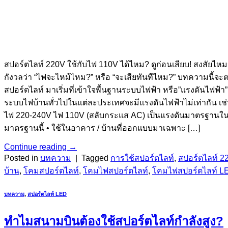
สปอร์ตไลท์ 220V ใช้กับไฟ 110V ได้ไหม? ดูก่อนเสียบ! สงสัยไ
กังวลว่า “ไฟจะไหม้ไหม?” หรือ “จะเสียทันทีไหม?” บทความนี้จะต
สปอร์ตไลท์ มาเริ่มที่เข้าใจพื้นฐานระบบไฟฟ้า หรือ”แรงดันไฟฟ้า” 
ระบบไฟบ้านทั่วไปในแต่ละประเทศจะมีแรงดันไฟฟ้าไม่เท่ากัน เช่น
ไฟ 220-240V ไฟ 110V (สลับกระแส AC) เป็นแรงดันมาตรฐานใน
มาตรฐานนี้ • ใช้ในอาคาร / บ้านที่ออกแบบมาเฉพาะ […]
Continue reading
→
Posted in
บทความ
|
Tagged
การใช้สปอร์ตไลท์
,
สปอร์ตไลท์ 2
บ้าน
,
โคมสปอร์ตไลท์
,
โคมไฟสปอร์ตไลท์
,
โคมไฟสปอร์ตไลท์ L
บทความ
,
สปอร์ตไลท์ LED
ทำไมสนามบินต้องใช้สปอร์ตไลท์กำลังสูง?