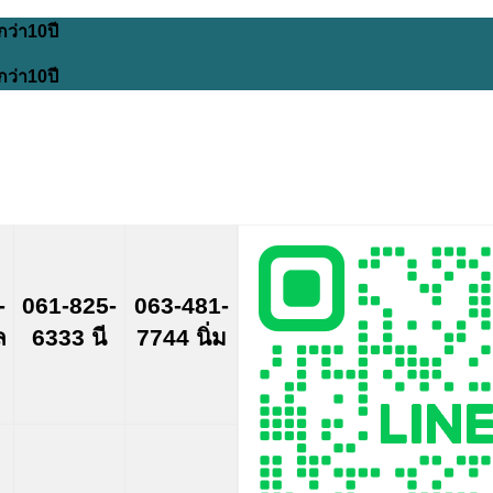
กว่า10ปี
กว่า10ปี
-
061-825-
063-481-
ล
6333 นี
7744 นิ่ม