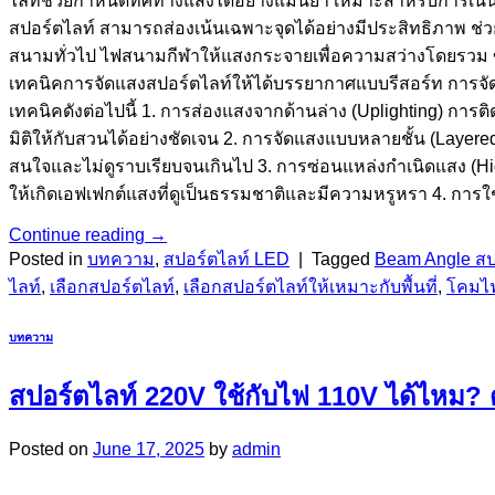
ไลท์ช่วยกำหนดทิศทางแสงได้อย่างแม่นยำ เหมาะสำหรับการเน้นองค
สปอร์ตไลท์ สามารถส่องเน้นเฉพาะจุดได้อย่างมีประสิทธิภาพ ช่
สนามทั่วไป ไฟสนามกีฬาให้แสงกระจายเพื่อความสว่างโดยรวม 
เทคนิคการจัดแสงสปอร์ตไลท์ให้ได้บรรยากาศแบบรีสอร์ท การจั
เทคนิคดังต่อไปนี้ 1. การส่องแสงจากด้านล่าง (Uplighting) การต
มิติให้กับสวนได้อย่างชัดเจน 2. การจัดแสงแบบหลายชั้น (Layere
สนใจและไม่ดูราบเรียบจนเกินไป 3. การซ่อนแหล่งกำเนิดแสง (Hidd
ให้เกิดเอฟเฟกต์แสงที่ดูเป็นธรรมชาติและมีความหรูหรา 4. การใช้
Continue reading
→
Posted in
บทความ
,
สปอร์ตไลท์ LED
|
Tagged
Beam Angle สป
ไลท์
,
เลือกสปอร์ตไลท์
,
เลือกสปอร์ตไลท์ให้เหมาะกับพื้นที่
,
โคมไฟ
บทความ
สปอร์ตไลท์ 220V ใช้กับไฟ 110V ได้ไหม? ด
Posted on
June 17, 2025
by
admin