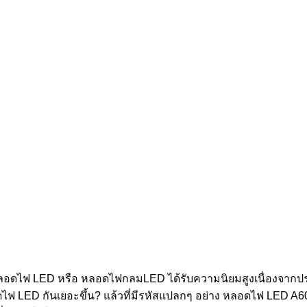
 หลอดไฟ LED หรือ หลอดไฟกลมLED ได้รับความนิยมสูงเนื่องจากป
ไฟ LED กันเยอะขึ้น? แล้วที่มีรหัสแปลกๆ อย่าง หลอดไฟ LED A60,