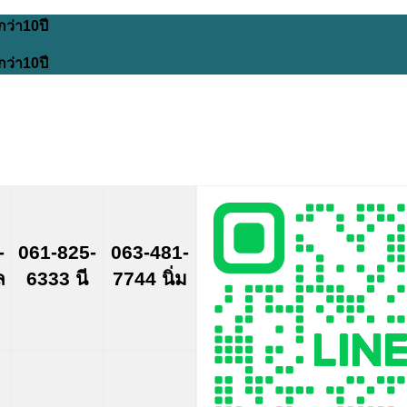
กว่า10ปี
กว่า10ปี
-
061-825-
063-481-
ล
6333 นี
7744 นิ่ม