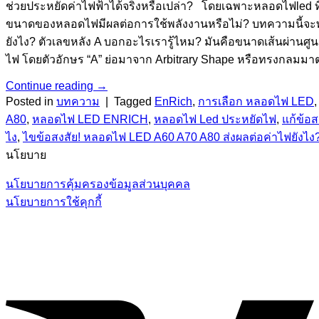
ช่วยประหยัดค่าไฟฟ้าได้จริงหรือเปล่า? โดยเฉพาะหลอดไฟled ที
ขนาดของหลอดไฟมีผลต่อการใช้พลังงานหรือไม่? บทความนี้จะพา
ยังไง? ตัวเลขหลัง A บอกอะไรเรารู้ไหม? มันคือขนาดเส้นผ่านศ
ไฟ โดยตัวอักษร “A” ย่อมาจาก Arbitrary Shape หรือทรงกลมมาตร
Continue reading
→
Posted in
บทความ
|
Tagged
EnRich
,
การเลือก หลอดไฟ LED
A80
,
หลอดไฟ LED ENRICH
,
หลอดไฟ Led ประหยัดไฟ
,
แก้ข้อ
ไง
,
ไขข้อสงสัย! หลอดไฟ LED A60 A70 A80 ส่งผลต่อค่าไฟยังไง
นโยบาย
นโยบายการคุ้มครองข้อมูลส่วนบุคคล
นโยบายการใช้คุกกี้