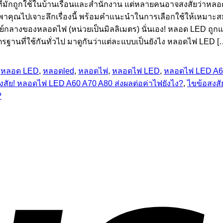
่มักถูกใช้ในบ้านเรือนและสำนักงาน แต่หลายคนอาจสงสัยว่าหลอดไ
คุณไปเจาะลึกเรื่องนี้ พร้อมคำแนะนำในการเลือกใช้ให้เหมาะส
ูนย์กลางของหลอดไฟ (หน่วยเป็นมิลลิเมตร) นั่นเอง! หลอด LED ถ
ฐานที่ใช้กันทั่วไป มาดูกันว่าแต่ละแบบเป็นยังไง หลอดไฟ LED [
,
หลอด LED
,
หลอดled
,
หลอดไฟ
,
หลอดไฟ LED
,
หลอดไฟ LED A6
สงสัย! หลอดไฟ LED A60 A70 A80 ส่งผลต่อค่าไฟยังไง?
,
ไขข้อสงสั
?