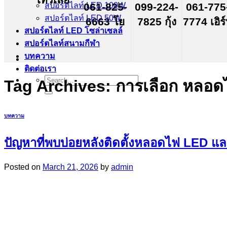
สปอร์ตไลท์ LED 100W
061-825-
099-224-
061-775
สปอร์ตไลท์ LED 50W
6663 โย
7825 กุ้ง
7774 เอิร
สปอร์ตไลท์ LED โซล่าเซลล์
สปอร์ตไลท์สนามกีฬา
บทความ
ติดต่อเรา
Search
Tag Archives:
การเลือก หลอ
for:
บทความ
ปัญหาที่พบบ่อยหลังติดตั้งหลอดไฟ LED และ
Posted on
March 21, 2026
by
admin