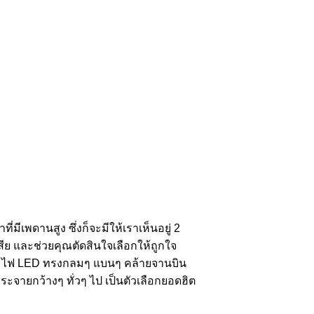
ีเพดานสูง ซึ่งก็จะมีให้เราเห็นอยู่ 2
สีย และช่วยคุณตัดสินใจเลือกให้ถูกใจ
คือ ไฟ LED ทรงกลมๆ แบนๆ คล้ายจานบิน
กระจายกว้างๆ ทั่วๆ ไป เป็นตัวเลือกยอดฮิต