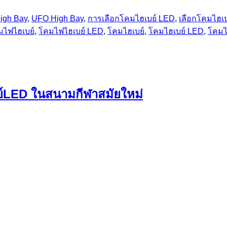
High Bay
,
UFO High Bay
,
การเลือกโคมไฮเบย์ LED
,
เลือกโคมไฮเ
มไฟไฮเบย์
,
โคมไฟไฮเบย์ LED
,
โคมไฮเบย์
,
โคมไฮเบย์ LED
,
โคมไ
ย์LED ในสนามกีฬาสมัยใหม่