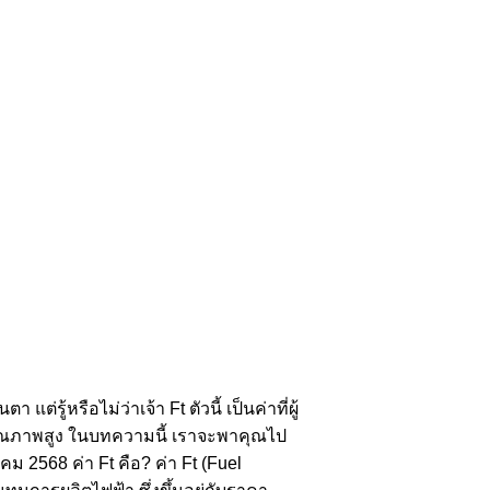
รู้หรือไม่ว่าเจ้า Ft ตัวนี้ เป็นค่าที่ผู้
คุณภาพสูง ในบทความนี้ เราจะพาคุณไป
ม 2568 ค่า Ft คือ? ค่า Ft (Fuel