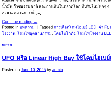
Adjustment Charge (at the given time))หรือ ค่าความผันผวนของค
น้ำมัน ก๊าซธรรมชาติ และถ่านหินในตลาดโลก ที่ปรับใหม่ทุกๆ 4
ลงตามสถานการณ์ […]
Continue reading
→
Posted in
บทความ
|
Tagged
การเลือกโคมไฮเบย์ LED
,
ค่า Ft
,
โรงงาน
,
โคมไฟอุตสาหกรรม
,
โคมไฟโกดัง
,
โคมไฟโรงงาน LE
บทความ
UFO หรือ Linear High Bay ใช้โคมไฮเบย
Posted on
June 10, 2025
by
admin