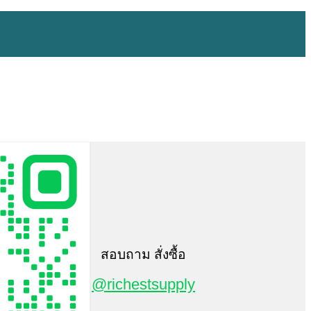
สอบถาม สั่งซื้อ
@richestsupply