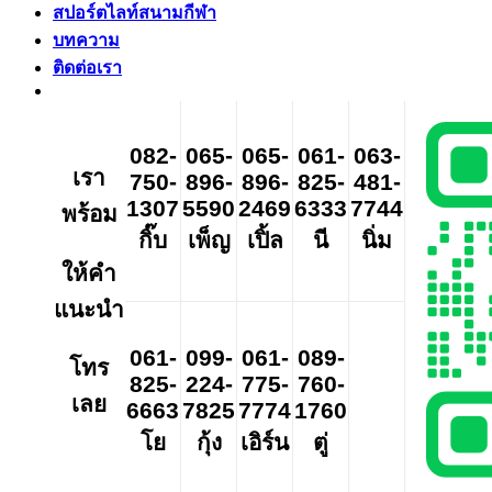
สปอร์ตไลท์สนามกีฬา
บทความ
ติดต่อเรา
082-
065-
065-
061-
063-
เรา
750-
896-
896-
825-
481-
1307
5590
2469
6333
7744
พร้อม
กิ๊บ
เพ็ญ
เปิ้ล
นี
นิ่ม
ให้คำ
แนะนำ
061-
099-
061-
089-
โทร
825-
224-
775-
760-
เลย
6663
7825
7774
1760
โย
กุ้ง
เอิร์น
ตู่