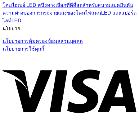
โคมไฮเบย์ LED หนึ่งทางเลือกที่ดีที่สุดสำหรับสนามแบดมินตัน
ความต่างของการกระจายแสงของโคมไฟถนนLED และสปอร์ต
ไลท์LED
นโยบาย
นโยบายการคุ้มครองข้อมูลส่วนบุคคล
นโยบายการใช้คุกกี้
V
P