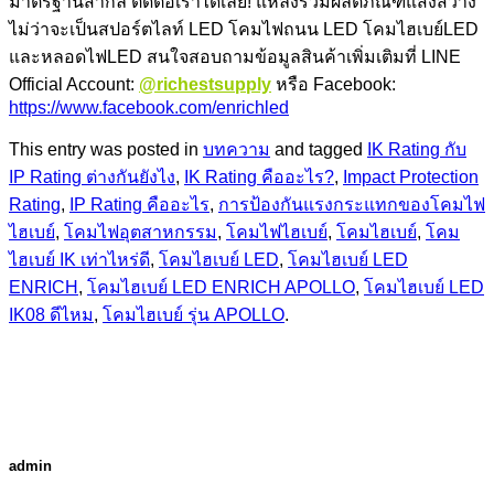
มาตรฐานสากล ติดต่อเราได้เลย! แหล่งรวมผลิตภัณฑ์แสงสว่าง
ไม่ว่าจะเป็นสปอร์ตไลท์ LED โคมไฟถนน LED โคมไฮเบย์LED
และหลอดไฟLED สนใจสอบถามข้อมูลสินค้าเพิ่มเติมที่ LINE
Official Account:
@richestsupply
หรือ Facebook:
https://www.facebook.com/enrichled
This entry was posted in
บทความ
and tagged
IK Rating กับ
IP Rating ต่างกันยังไง
,
IK Rating คืออะไร?
,
Impact Protection
Rating
,
IP Rating คืออะไร
,
การป้องกันแรงกระแทกของโคมไฟ
ไฮเบย์
,
โคมไฟอุตสาหกรรม
,
โคมไฟไฮเบย์
,
โคมไฮเบย์
,
โคม
ไฮเบย์ IK เท่าไหร่ดี
,
โคมไฮเบย์ LED
,
โคมไฮเบย์ LED
ENRICH
,
โคมไฮเบย์ LED ENRICH APOLLO
,
โคมไฮเบย์ LED
IK08 ดีไหม
,
โคมไฮเบย์ รุ่น APOLLO
.
admin