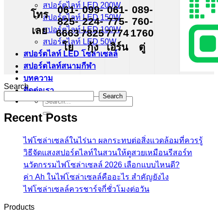
สปอร์ตไลท์ LED 200W
061-
099-
061-
089-
โทร
สปอร์ตไลท์ LED 150W
825-
224-
775-
760-
เลย
สปอร์ตไลท์ LED 100W
6663
7825
7774
1760
สปอร์ตไลท์ LED 50W
โย
กุ้ง
เอิร์น
ตู่
สปอร์ตไลท์ LED โซล่าเซลล์
สปอร์ตไลท์สนามกีฬา
บทความ
Search
ติดต่อเรา
Search
Search
for:
Recent Posts
ไฟโซล่าเซลล์ในไร่นา ผลกระทบต่อสิ่งแวดล้อมที่ควรรู้
วิธีจัดแสงสปอร์ตไลท์ในสวนให้ดูสวยเหมือนรีสอร์ท
นวัตกรรมไฟโซล่าเซลล์ 2026 เลือกแบบไหนดี?
ค่า Ah ในไฟโซล่าเซลล์คืออะไร สำคัญยังไง
ไฟโซล่าเซลล์ควรชาร์จกี่ชั่วโมงต่อวัน
Products