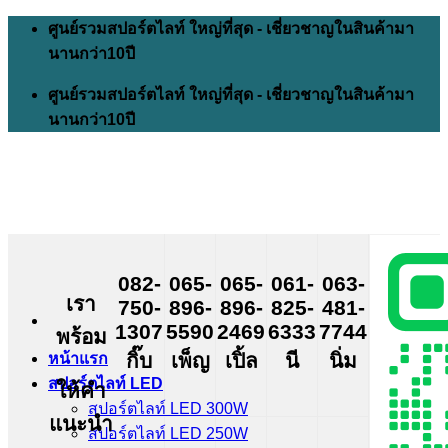
Skip
ศูนย์รวมสปอร์ตไลท์ ใหญ่ที่สุด - เชี่ยวชาญในสินค้ามา
to
นานกว่า10ปี
content
ศูนย์รวมสปอร์ตไลท์ ใหญ่ที่สุด - เชี่ยวชาญในสินค้ามา
นานกว่า10ปี
082-
065-
065-
061-
063-
เรา
750-
896-
896-
825-
481-
1307
5590
2469
6333
7744
พร้อม
กิ๊บ
เพ็ญ
เปิ้ล
นี
นิ่ม
หน้าแรก
สปอร์ตไลท์ LED
ให้คำ
สปอร์ตไลท์ LED 300W
แนะนำ
สปอร์ตไลท์ LED 250W