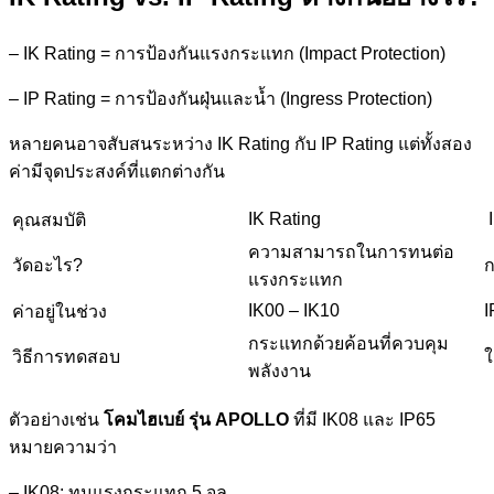
– IK Rating = การป้องกันแรงกระแทก (Impact Protection)
– IP Rating = การป้องกันฝุ่นและน้ำ (Ingress Protection)
หลายคนอาจสับสนระหว่าง IK Rating กับ IP Rating แต่ทั้งสอง
ค่ามีจุดประสงค์ที่แตกต่างกัน
IK Rating
I
คุณสมบัติ
ความสามารถในการทนต่อ
วัดอะไร?
ก
แรงกระแทก
IK00 – IK10
I
ค่าอยู่ในช่วง
กระแทกด้วยค้อนที่ควบคุม
วิธีการทดสอบ
ใ
พลังงาน
ตัวอย่างเช่น
โคมไฮเบย์ รุ่น
APOLLO
ที่มี IK08 และ IP65
หมายความว่า
– IK08: ทนแรงกระแทก 5 จูล