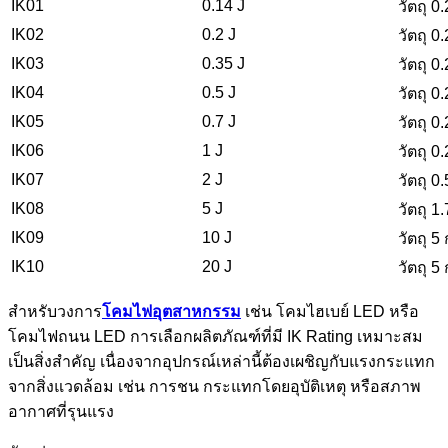
IK01
0.14 J
วัตถุ 
IK02
0.2 J
วัตถุ 
IK03
0.35 J
วัตถุ 
IK04
0.5 J
วัตถุ 
IK05
0.7 J
วัตถุ 
IK06
1 J
วัตถุ 
IK07
2 J
วัตถุ 
IK08
5 J
วัตถุ 
IK09
10 J
วัตถุ 
IK10
20 J
วัตถุ 
สำหรับวงการ
โคมไฟอุตสาหกรรม
เช่น โคมไฮเบย์ LED หรือ
โคมไฟถนน LED การเลือกผลิตภัณฑ์ที่มี IK Rating เหมาะสม
เป็นสิ่งสำคัญ เนื่องจากอุปกรณ์เหล่านี้ต้องเผชิญกับแรงกระแทก
จากสิ่งแวดล้อม เช่น การชน กระแทกโดยอุบัติเหตุ หรือสภาพ
อากาศที่รุนแรง