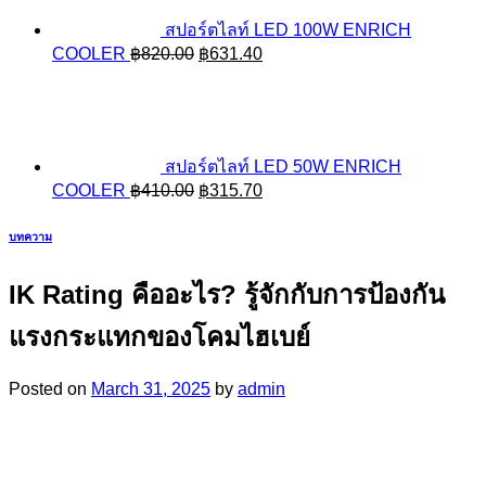
สปอร์ตไลท์ LED 100W ENRICH
Original
Current
COOLER
฿
820.00
฿
631.40
price
price
was:
is:
฿820.00.
฿631.40.
สปอร์ตไลท์ LED 50W ENRICH
Original
Current
COOLER
฿
410.00
฿
315.70
price
price
was:
is:
บทความ
฿410.00.
฿315.70.
IK Rating คืออะไร? รู้จักกับการป้องกัน
แรงกระแทกของโคมไฮเบย์
Posted on
March 31, 2025
by
admin