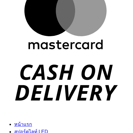
D
หน้าแรก
สปอร์ตไลท์ LED