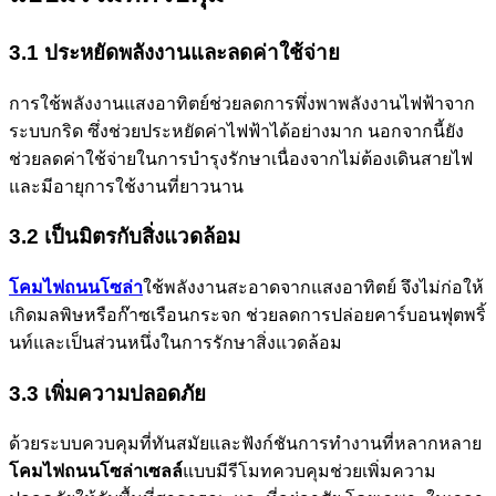
3.1 ประหยัดพลังงานและลดค่าใช้จ่าย
การใช้พลังงานแสงอาทิตย์ช่วยลดการพึ่งพาพลังงานไฟฟ้าจาก
ระบบกริด ซึ่งช่วยประหยัดค่าไฟฟ้าได้อย่างมาก นอกจากนี้ยัง
ช่วยลดค่าใช้จ่ายในการบำรุงรักษาเนื่องจากไม่ต้องเดินสายไฟ
และมีอายุการใช้งานที่ยาวนาน
3.2 เป็นมิตรกับสิ่งแวดล้อม
โคมไฟถนนโซล่า
ใช้พลังงานสะอาดจากแสงอาทิตย์ จึงไม่ก่อให้
เกิดมลพิษหรือก๊าซเรือนกระจก ช่วยลดการปล่อยคาร์บอนฟุตพริ้
นท์และเป็นส่วนหนึ่งในการรักษาสิ่งแวดล้อม
3.3 เพิ่มความปลอดภัย
ด้วยระบบควบคุมที่ทันสมัยและฟังก์ชันการทำงานที่หลากหลาย
โคมไฟถนนโซล่าเซลล์
แบบมีรีโมทควบคุมช่วยเพิ่มความ