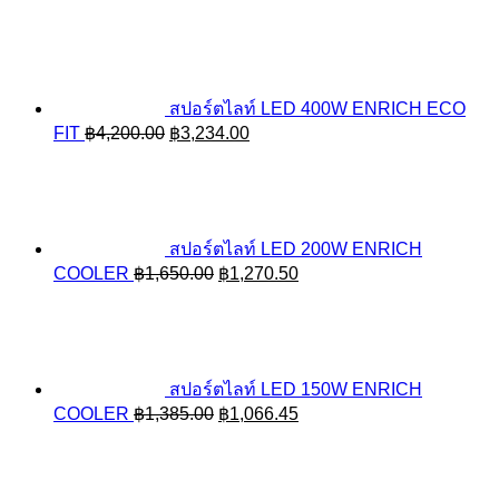
สปอร์ตไลท์ LED 400W ENRICH ECO
Original
Current
FIT
฿
4,200.00
฿
3,234.00
price
price
was:
is:
฿4,200.00.
฿3,234.00.
สปอร์ตไลท์ LED 200W ENRICH
Original
Current
COOLER
฿
1,650.00
฿
1,270.50
price
price
was:
is:
฿1,650.00.
฿1,270.50.
สปอร์ตไลท์ LED 150W ENRICH
Original
Current
COOLER
฿
1,385.00
฿
1,066.45
price
price
was:
is:
฿1,385.00.
฿1,066.45.