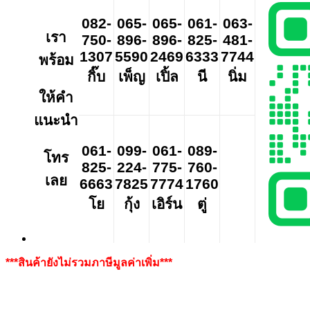
082-
065-
065-
061-
063-
เรา
750-
896-
896-
825-
481-
1307
5590
2469
6333
7744
พร้อม
กิ๊บ
เพ็ญ
เปิ้ล
นี
นิ่ม
ให้คำ
แนะนำ
061-
099-
061-
089-
โทร
825-
224-
775-
760-
เลย
6663
7825
7774
1760
โย
กุ้ง
เอิร์น
ตู่
***สินค้ายังไม่รวมภาษีมูลค่าเพิ่ม***