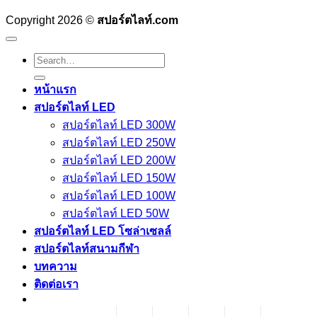
Copyright 2026 ©
สปอร์ตไลท์.com
Search
for:
หน้าแรก
สปอร์ตไลท์ LED
สปอร์ตไลท์ LED 300W
สปอร์ตไลท์ LED 250W
สปอร์ตไลท์ LED 200W
สปอร์ตไลท์ LED 150W
สปอร์ตไลท์ LED 100W
สปอร์ตไลท์ LED 50W
สปอร์ตไลท์ LED โซล่าเซลล์
สปอร์ตไลท์สนามกีฬา
บทความ
ติดต่อเรา