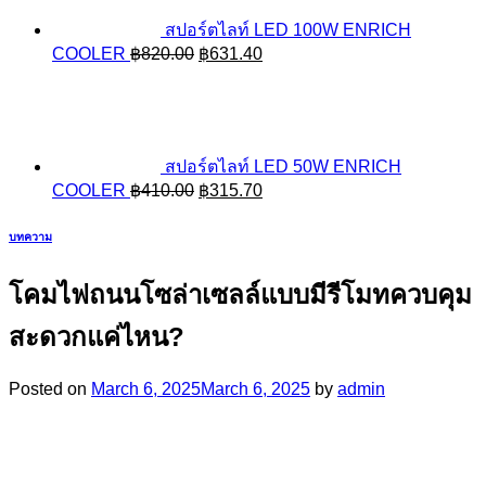
สปอร์ตไลท์ LED 100W ENRICH
Original
Current
COOLER
฿
820.00
฿
631.40
price
price
was:
is:
฿820.00.
฿631.40.
สปอร์ตไลท์ LED 50W ENRICH
Original
Current
COOLER
฿
410.00
฿
315.70
price
price
was:
is:
บทความ
฿410.00.
฿315.70.
โคมไฟถนนโซล่าเซลล์แบบมีรีโมทควบคุม
สะดวกแค่ไหน?
Posted on
March 6, 2025
March 6, 2025
by
admin