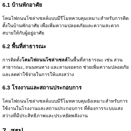
6.1 บ้านพักอาศัย
โคมไฟถนนโซล่าเซลล์แบบมีรีโมทควบคุมเหมาะสำหรับการติด
ตั้งในบ้านพักอาศัย เพื่อเพิ่มความปลอดภัยและความสะดวก
สบายให้กับผู้อยู่อาศัย
6.2 พื้นที่สาธารณะ
การติดตั้ง
โคมไฟถนนโซล่าเซลล์
ในพื้นที่สาธารณะ เช่น สวน
สาธารณะ, ถนนหนทาง และลานจอดรถ ช่วยเพิ่มความปลอดภัย
และลดค่าใช้จ่ายในการให้แสงสว่าง
6.3 โรงงานและสถานประกอบการ
โคมไฟถนนโซล่าเซลล์แบบมีรีโมทควบคุมยังเหมาะสำหรับการ
ใช้งานในโรงงานและสถานประกอบการ ที่ต้องการระบบแสง
สว่างที่มีประสิทธิภาพและประหยัดพลังงาน
7. สรุป