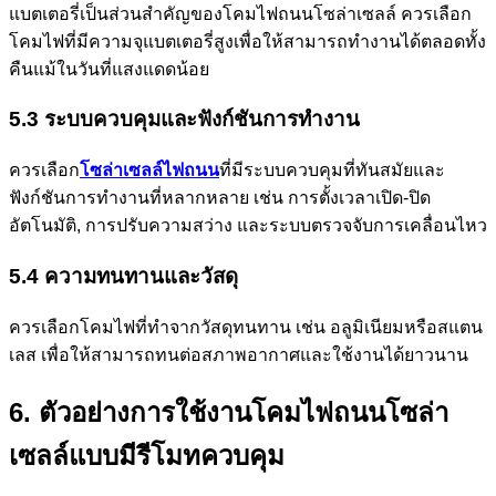
แบตเตอรี่เป็นส่วนสำคัญของโคมไฟถนนโซล่าเซลล์ ควรเลือก
โคมไฟที่มีความจุแบตเตอรี่สูงเพื่อให้สามารถทำงานได้ตลอดทั้ง
คืนแม้ในวันที่แสงแดดน้อย
5.3 ระบบควบคุมและฟังก์ชันการทำงาน
ควรเลือก
โซล่าเซลล์ไฟถนน
ที่มีระบบควบคุมที่ทันสมัยและ
ฟังก์ชันการทำงานที่หลากหลาย เช่น การตั้งเวลาเปิด-ปิด
อัตโนมัติ, การปรับความสว่าง และระบบตรวจจับการเคลื่อนไหว
5.4 ความทนทานและวัสดุ
ควรเลือกโคมไฟที่ทำจากวัสดุทนทาน เช่น อลูมิเนียมหรือสแตน
เลส เพื่อให้สามารถทนต่อสภาพอากาศและใช้งานได้ยาวนาน
6. ตัวอย่างการใช้งานโคมไฟถนนโซล่า
เซลล์แบบมีรีโมทควบคุม