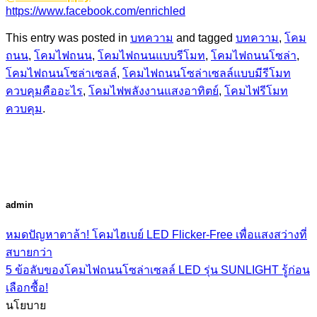
https://www.facebook.com/enrichled
This entry was posted in
บทความ
and tagged
บทความ
,
โคม
ถนน
,
โคมไฟถนน
,
โคมไฟถนนแบบรีโมท
,
โคมไฟถนนโซล่า
,
โคมไฟถนนโซล่าเซลล์
,
โคมไฟถนนโซล่าเซลล์แบบมีรีโมท
ควบคุมคืออะไร
,
โคมไฟพลังงานแสงอาทิตย์
,
โคมไฟรีโมท
ควบคุม
.
admin
หมดปัญหาตาล้า! โคมไฮเบย์ LED Flicker-Free เพื่อแสงสว่างที่
สบายกว่า
5 ข้อลับของโคมไฟถนนโซล่าเซลล์ LED รุ่น SUNLIGHT รู้ก่อน
เลือกซื้อ!
นโยบาย