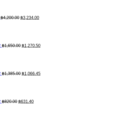
was:
is:
฿4,200.00.
฿3,234.00.
฿
4,200.00
฿
3,234.00
Original
Current
price
price
was:
is:
฿1,650.00.
฿1,270.50.
R
฿
1,650.00
฿
1,270.50
Original
Current
price
price
was:
is:
฿1,385.00.
฿1,066.45.
R
฿
1,385.00
฿
1,066.45
Original
Current
price
price
was:
is:
฿820.00.
฿631.40.
R
฿
820.00
฿
631.40
Original
Current
price
price
was:
is: