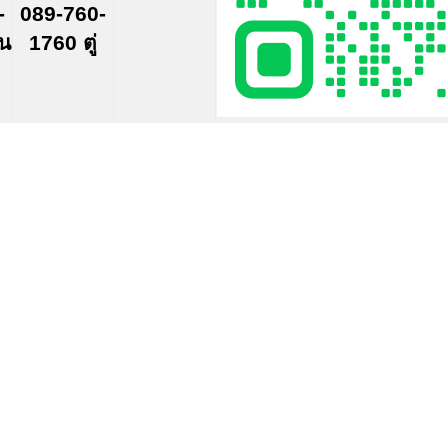
-
089-760-
์น
1760 ตู่
Original
Current
price
price