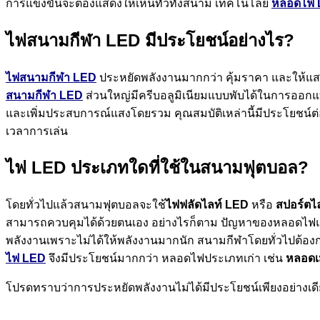
การแข่งขันจะต้องแสดงให้เห็นทั่วทั้งสนาม เทคโนโลยี
หลอดไฟ 
ไฟสนามกีฬา LED มีประโยชน์อย่างไร?
ไฟสนามกีฬา LED
ประหยัดพลังงานมากกว่า คุ้มราคา และให้แส
สนามกีฬา LED
ส่วนใหญ่มีครีบอลูมิเนียมแบบพับได้ในการออกแ
และเพิ่มประสบการณ์แสงโดยรวม คุณสมบัติเหล่านี้มีประโยชน์
เวลาการเล่น
ไฟ LED ประเภทใดที่ใช้ในสนามฟุตบอล?
โดยทั่วไปแล้วสนามฟุตบอลจะใช้
ไฟฟลัดไลท์ LED
หรือ
สปอร์ตไ
สามารถควบคุมได้ด้วยตนเอง อย่างไรก็ตาม ปัญหาของหลอดไฟแ
พลังงานเพราะไม่ได้ให้พลังงานมากนัก สนามกีฬาโดยทั่วไปต้อง
ไฟ LED
จึงมีประโยชน์มากกว่า หลอดไฟประเภทเก่า เช่น
หลอดเ
โปรดทราบว่าการประหยัดพลังงานไม่ได้มีประโยชน์เพียงอย่างเด