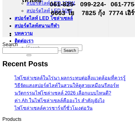
สปอร์ตไลท์ LED 100W
061-825-
099-224-
061-775
สปอร์ตไลท์ LED 50W
6663 โย
7825 กุ้ง
7774 เอิร
สปอร์ตไลท์ LED โซล่าเซลล์
สปอร์ตไลท์สนามกีฬา
บทความ
ติดต่อเรา
Search
Search
Search
for:
Recent Posts
ไฟโซล่าเซลล์ในไร่นา ผลกระทบต่อสิ่งแวดล้อมที่ควรรู้
วิธีจัดแสงสปอร์ตไลท์ในสวนให้ดูสวยเหมือนรีสอร์ท
นวัตกรรมไฟโซล่าเซลล์ 2026 เลือกแบบไหนดี?
ค่า Ah ในไฟโซล่าเซลล์คืออะไร สำคัญยังไง
ไฟโซล่าเซลล์ควรชาร์จกี่ชั่วโมงต่อวัน
Products