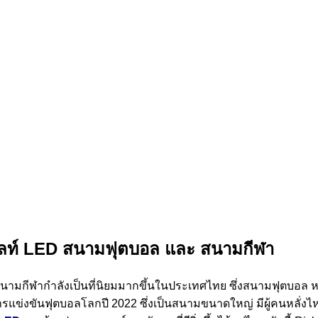
ลท์ LED สนามฟุตบอล และ สนามกีฬา
กีฬากำลังเป็นที่นิยมมากขึ้นในประเทศไทย ซึ่งสนามฟุตบอล หร
ช้ในการแข่งขันฟุตบอลโลกปี 2022 ซึ่งเป็นสนามขนาดใหญ่ มีผู้คนหล