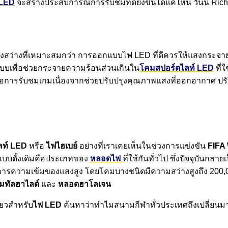
LED
จะสร้างประสบการณ์การรับชมที่ดียิ่งขึ้นได้แค่ไหน วันนี้ Ric
งสว่างที่เหมาะสมกว่า การออกแบบไฟ LED ที่ดีควรให้แสงกระจาย
บบเพื่อช่วยกระจายความร้อนส่วนเกินใน
โคมสปอร์ตไลท์ LED
ที่
ต่อการรับชมเกมเนื่องจากช่วยปรับปรุงคุณภาพแสงที่ออกอากาศ ป
ลท์ LED
หรือ
ไฟไฮเบย์
อย่างที่เราเคยเห็นในช่วงการแข่งขัน
FIFA
บบดั้งเดิมคือประเภทของ
หลอดไฟ
ที่ใช้กันทั่วไป ซึ่งปัจจุบันกล
การความเข้มของแสงสูง โดยโคมบางชนิดมีความสว่างสูงถึง 200,00
มทัลฮาไลด์
และ
หลอดฮาโลเจน
ียวสำหรับ
ไฟ LED
ค้นหาว่าทำไมสนามกีฬาทั่วประเทศถึงเปลี่ยนม