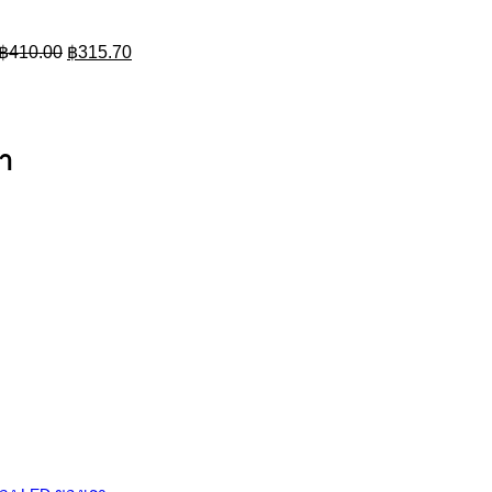
฿410.00.
฿315.70.
฿
410.00
฿
315.70
า