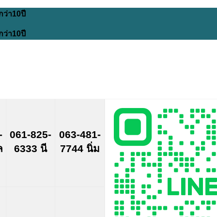
กว่า10ปี
กว่า10ปี
-
061-825-
063-481-
ล
6333 นี
7744 นิ่ม