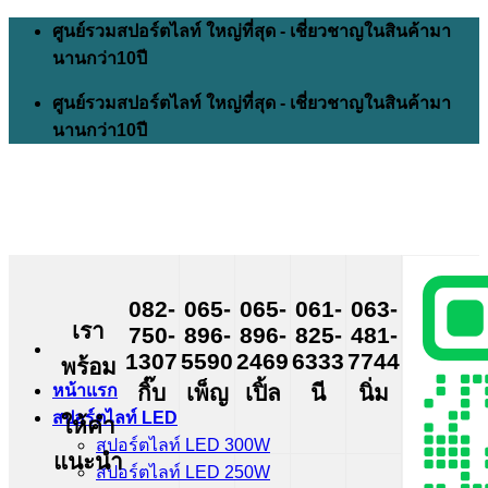
Skip
ศูนย์รวมสปอร์ตไลท์ ใหญ่ที่สุด - เชี่ยวชาญในสินค้ามา
to
นานกว่า10ปี
content
ศูนย์รวมสปอร์ตไลท์ ใหญ่ที่สุด - เชี่ยวชาญในสินค้ามา
นานกว่า10ปี
082-
065-
065-
061-
063-
เรา
750-
896-
896-
825-
481-
1307
5590
2469
6333
7744
พร้อม
กิ๊บ
เพ็ญ
เปิ้ล
นี
นิ่ม
หน้าแรก
สปอร์ตไลท์ LED
ให้คำ
สปอร์ตไลท์ LED 300W
แนะนำ
สปอร์ตไลท์ LED 250W