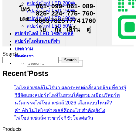
สปอร์ตไลท์ LED 200W
061-
099-
061-
089-
โทร
สปอร์ตไลท์ LED 150W
825-
224-
775-
760-
เลย
สปอร์ตไลท์ LED 100W
6663
7825
7774
1760
สปอร์ตไลท์ LED 50W
โย
กุ้ง
เอิร์น
ตู่
สปอร์ตไลท์ LED โซล่าเซลล์
สปอร์ตไลท์สนามกีฬา
บทความ
Search
ติดต่อเรา
Search
Search
for:
Recent Posts
ไฟโซล่าเซลล์ในไร่นา ผลกระทบต่อสิ่งแวดล้อมที่ควรรู้
วิธีจัดแสงสปอร์ตไลท์ในสวนให้ดูสวยเหมือนรีสอร์ท
นวัตกรรมไฟโซล่าเซลล์ 2026 เลือกแบบไหนดี?
ค่า Ah ในไฟโซล่าเซลล์คืออะไร สำคัญยังไง
ไฟโซล่าเซลล์ควรชาร์จกี่ชั่วโมงต่อวัน
Products