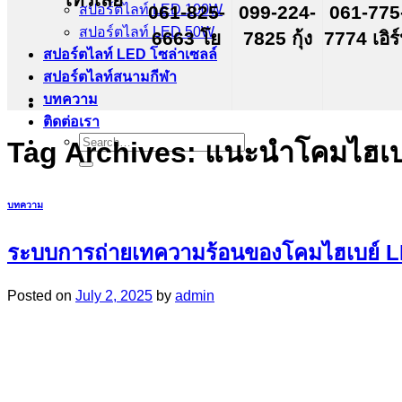
สปอร์ตไลท์ LED 100W
061-825-
099-224-
061-775
สปอร์ตไลท์ LED 50W
6663 โย
7825 กุ้ง
7774 เอิร
สปอร์ตไลท์ LED โซล่าเซลล์
สปอร์ตไลท์สนามกีฬา
บทความ
ติดต่อเรา
Search
Tag Archives:
แนะนำโคมไฮเบ
for:
บทความ
ระบบการถ่ายเทความร้อนของโคมไฮเบย์ 
Posted on
July 2, 2025
by
admin