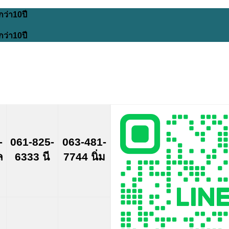
กว่า10ปี
กว่า10ปี
-
061-825-
063-481-
ล
6333 นี
7744 นิ่ม