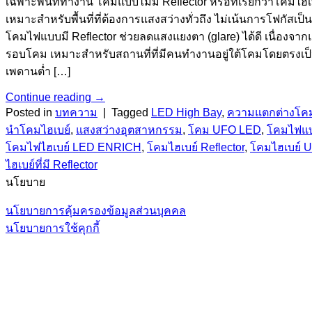
เฉพาะพื้นที่ทำงาน โคมแบบไม่มี Reflector หรือที่เรียกว่าโค
เหมาะสำหรับพื้นที่ที่ต้องการแสงสว่างทั่วถึง ไม่เน้นการโฟกั
โคมไฟแบบมี Reflector ช่วยลดแสงแยงตา (glare) ได้ดี เนื่องจา
รอบโคม เหมาะสำหรับสถานที่ที่มีคนทำงานอยู่ใต้โคมโดยตรงเป็น
เพดานต่ำ […]
Continue reading
→
Posted in
บทความ
|
Tagged
LED High Bay
,
ความแตกต่างโคม
นำโคมไฮเบย์
,
แสงสว่างอุตสาหกรรม
,
โคม UFO LED
,
โคมไฟแบบ
โคมไฟไฮเบย์ LED ENRICH
,
โคมไฮเบย์ Reflector
,
โคมไฮเบย์ 
ไฮเบย์ที่มี Reflector
นโยบาย
นโยบายการคุ้มครองข้อมูลส่วนบุคคล
นโยบายการใช้คุกกี้