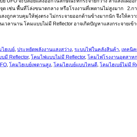
มไฮเบย์ UFO จะปล่อยแสงออกในลักษณะที่กระจายกว้าง ลำแสงแผ่ออก
สเป็นจุด เช่น พื้นที่โล่งขนาดกลาง หรือโรงงานที่เพดานไม่สูงมา
กแสงถูกควบคุมให้พุ่งตรง ไม่กระจายออกด้านข้างมากนัก จึงให้ควา
เวลานาน โคมแบบไม่มี Reflector อาจเกิดปัญหาแสงกระจายเข้าตาได
ไฮเบย์
,
ประหยัดพลังงานแสงสว่าง
,
ระบบไฟในคลังสินค้า
,
เทคนิค
มี Reflector
,
โคมไฟแบบไม่มี Reflector
,
โคมไฟโรงงานอุตสาห
UFO
,
โคมไฮเบย์เพดานสูง
,
โคมไฮเบย์แบบไหนดี
,
โคมไฮเบย์ไม่มี Re