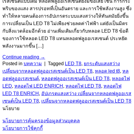
เรสเซนต์แบบเดิม หลอดฟลูออเรสเซนต์ยังมีข้อเสีย เช่น การกระ
พริบของแสง สารปรอทที่เป็นอันตราย และการใช้พลังงานสูง ซึ่ง
ทำให้หลายคนต้องการอัปเกรดระบบแสงสว่างให้ทันสมัยยิ่งขึ้น
การเปลี่ยนเป็น LED T8 ไม่เพียงช่วยลดค่าไฟฟ้า แต่ยังเป็นมิตร
กับสิ่งแวดล้อมอีกด้วย อ่านเพิ่มเติมเกี่ยวกับหลอด LED T8 ข้อดี
ของการใช้หลอด LED T8 แทนหลอดฟลูออเรสเซนต์ ประหยัด
พลังงานมากขึ้น […]
Continue reading
→
Posted in
บทความ
|
Tagged
LED T8
,
ยกระดับแสงสว่าง
เปลี่ยนจากหลอดฟลูออเรสเซนต์เป็น LED T8
,
หลอด led t8
,
หล
อดฟลูออเรสเซนต์
,
หลอดฟลูออเรสเซนต์เป็น LED T8
,
หลอดไฟ
LED
,
หลอดไฟ LED ENRICH
,
หลอดไฟ LED T8
,
หลอดไฟ
LED T8 ENRICH
,
อัปเกรดแสงสว่าง เปลี่ยนจากหลอดฟลูออเรส
เซนต์เป็น LED T8
,
เปลี่ยนจากหลอดฟลูออเรสเซนต์เป็น LED T8
นโยบาย
นโยบายการคุ้มครองข้อมูลส่วนบุคคล
นโยบายการใช้คุกกี้