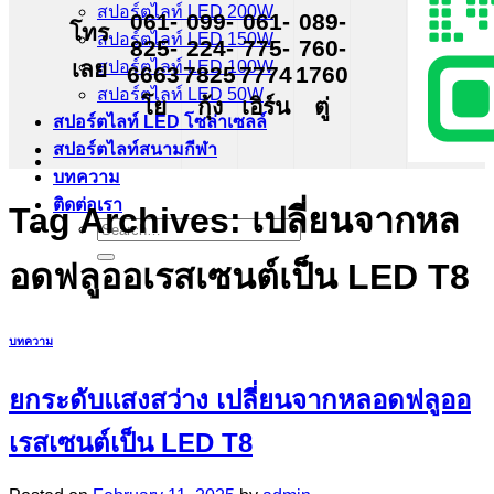
สปอร์ตไลท์ LED 200W
061-
099-
061-
089-
โทร
สปอร์ตไลท์ LED 150W
825-
224-
775-
760-
เลย
สปอร์ตไลท์ LED 100W
6663
7825
7774
1760
สปอร์ตไลท์ LED 50W
โย
กุ้ง
เอิร์น
ตู่
สปอร์ตไลท์ LED โซล่าเซลล์
สปอร์ตไลท์สนามกีฬา
บทความ
ติดต่อเรา
Tag Archives:
เปลี่ยนจากหล
Search
for:
อดฟลูออเรสเซนต์เป็น LED T8
บทความ
ยกระดับแสงสว่าง เปลี่ยนจากหลอดฟลูออ
เรสเซนต์เป็น LED T8