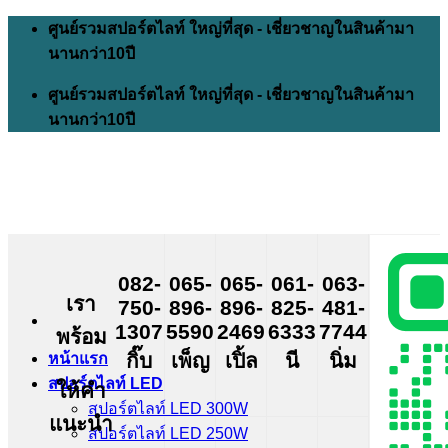
Skip
ศูนย์รวมสปอร์ตไลท์ ใหญ่ที่สุด - เชี่ยวชาญในสินค้ามา
to
นานกว่า10ปี
content
ศูนย์รวมสปอร์ตไลท์ ใหญ่ที่สุด - เชี่ยวชาญในสินค้ามา
นานกว่า10ปี
082-
065-
065-
061-
063-
เรา
750-
896-
896-
825-
481-
1307
5590
2469
6333
7744
พร้อม
กิ๊บ
เพ็ญ
เปิ้ล
นี
นิ่ม
หน้าแรก
สปอร์ตไลท์ LED
ให้คำ
สปอร์ตไลท์ LED 300W
แนะนำ
สปอร์ตไลท์ LED 250W