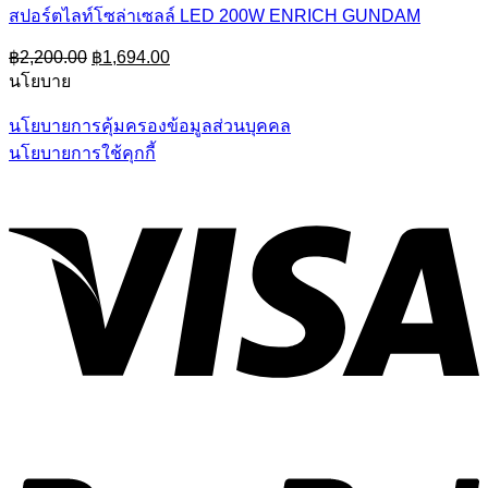
สปอร์ตไลท์โซล่าเซลล์ LED 200W ENRICH GUNDAM
Original
Current
฿
2,200.00
฿
1,694.00
price
price
นโยบาย
was:
is:
฿2,200.00.
฿1,694.00.
นโยบายการคุ้มครองข้อมูลส่วนบุคคล
นโยบายการใช้คุกกี้
V
P