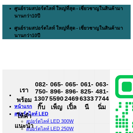
Skip
ศูนย์รวมสปอร์ตไลท์ ใหญ่ที่สุด - เชี่ยวชาญในสินค้ามา
to
นานกว่า10ปี
content
ศูนย์รวมสปอร์ตไลท์ ใหญ่ที่สุด - เชี่ยวชาญในสินค้ามา
นานกว่า10ปี
082-
065-
065-
061-
063-
เรา
750-
896-
896-
825-
481-
1307
5590
2469
6333
7744
พร้อม
กิ๊บ
เพ็ญ
เปิ้ล
นี
นิ่ม
หน้าแรก
สปอร์ตไลท์ LED
ให้คำ
สปอร์ตไลท์ LED 300W
แนะนำ
สปอร์ตไลท์ LED 250W