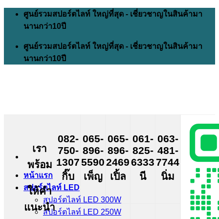
Skip
ศูนย์รวมสปอร์ตไลท์ ใหญ่ที่สุด - เชี่ยวชาญในสินค้ามา
to
นานกว่า10ปี
content
ศูนย์รวมสปอร์ตไลท์ ใหญ่ที่สุด - เชี่ยวชาญในสินค้ามา
นานกว่า10ปี
082-
065-
065-
061-
063-
เรา
750-
896-
896-
825-
481-
1307
5590
2469
6333
7744
พร้อม
กิ๊บ
เพ็ญ
เปิ้ล
นี
นิ่ม
หน้าแรก
สปอร์ตไลท์ LED
ให้คำ
สปอร์ตไลท์ LED 300W
แนะนำ
สปอร์ตไลท์ LED 250W