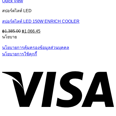
Quick View
สปอร์ตไลท์ LED
สปอร์ตไลท์ LED 150W ENRICH COOLER
Original
Current
฿
1,385.00
฿
1,066.45
price
price
นโยบาย
was:
is:
฿1,385.00.
฿1,066.45.
นโยบายการคุ้มครองข้อมูลส่วนบุคคล
นโยบายการใช้คุกกี้
V