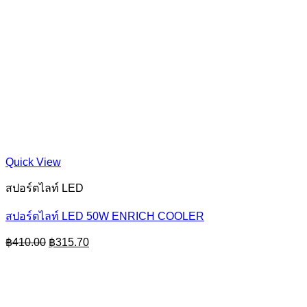
Quick View
สปอร์ตไลท์ LED
สปอร์ตไลท์ LED 50W ENRICH COOLER
Original
Current
฿
410.00
฿
315.70
price
price
was:
is:
฿410.00.
฿315.70.