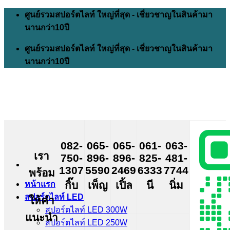
Skip
ศูนย์รวมสปอร์ตไลท์ ใหญ่ที่สุด - เชี่ยวชาญในสินค้ามา
to
นานกว่า10ปี
content
ศูนย์รวมสปอร์ตไลท์ ใหญ่ที่สุด - เชี่ยวชาญในสินค้ามา
นานกว่า10ปี
082-
065-
065-
061-
063-
เรา
750-
896-
896-
825-
481-
1307
5590
2469
6333
7744
พร้อม
กิ๊บ
เพ็ญ
เปิ้ล
นี
นิ่ม
หน้าแรก
สปอร์ตไลท์ LED
ให้คำ
สปอร์ตไลท์ LED 300W
แนะนำ
สปอร์ตไลท์ LED 250W