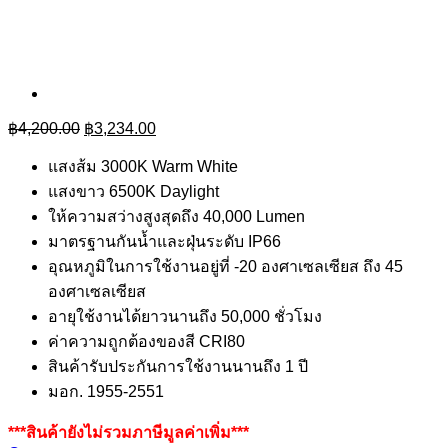
Original
Current
฿
4,200.00
฿
3,234.00
price
price
was:
is:
แสงส้ม 3000K Warm White
฿4,200.00.
฿3,234.00.
แสงขาว 6500K Daylight
ให้ความสว่างสูงสุดถึง 40,000 Lumen
มาตรฐานกันน้ำและฝุ่นระดับ IP66
อุณหภูมิในการใช้งานอยู่ที่ -20 องศาเซลเซียส ถึง 45
องศาเซลเซียส
อายุใช้งานได้ยาวนานถึง 50,000 ชั่วโมง
ค่าความถูกต้องของสี CRI80
สินค้ารับประกันการใช้งานนานถึง 1 ปี
มอก. 1955-2551
***สินค้ายังไม่รวมภาษีมูลค่าเพิ่ม***