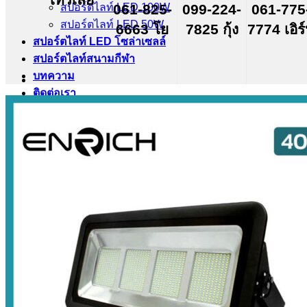
สปอร์ตไลท์ LED 100W
061-825-
099-224-
061-775
สปอร์ตไลท์ LED 50W
6663 โย
7825 กุ้ง
7774 เอิร
สปอร์ตไลท์ LED โซล่าเซลล์
สปอร์ตไลท์สนามกีฬา
บทความ
ติดต่อเรา
Search
for: