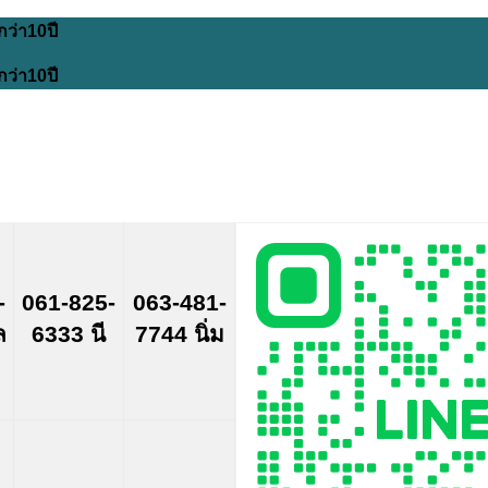
กว่า10ปี
กว่า10ปี
-
061-825-
063-481-
ล
6333 นี
7744 นิ่ม