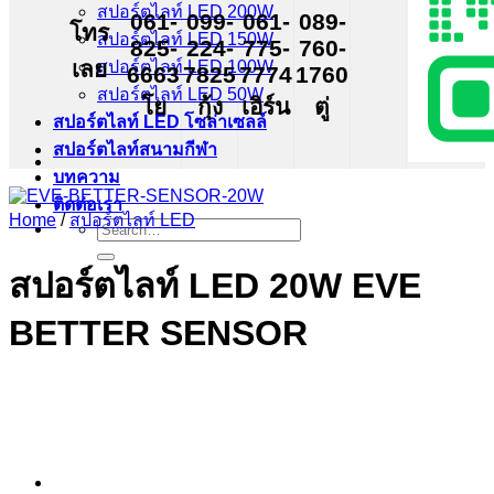
สปอร์ตไลท์ LED 200W
061-
099-
061-
089-
โทร
สปอร์ตไลท์ LED 150W
825-
224-
775-
760-
เลย
สปอร์ตไลท์ LED 100W
6663
7825
7774
1760
สปอร์ตไลท์ LED 50W
โย
กุ้ง
เอิร์น
ตู่
สปอร์ตไลท์ LED โซล่าเซลล์
สปอร์ตไลท์สนามกีฬา
บทความ
ติดต่อเรา
Home
/
สปอร์ตไลท์ LED
Search
for:
สปอร์ตไลท์ LED 20W EVE
BETTER SENSOR