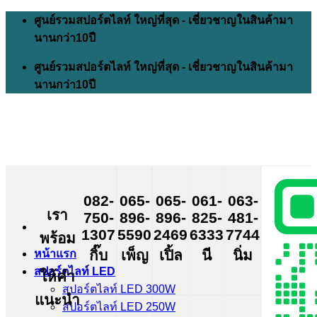
Skip
ศูนย์รวมสปอร์ตไลท์ ใหญ่ที่สุด - เชี่ยวชาญในสินค้ามา
to
นานกว่า10ปี
content
ศูนย์รวมสปอร์ตไลท์ ใหญ่ที่สุด - เชี่ยวชาญในสินค้ามา
นานกว่า10ปี
082-
065-
065-
061-
063-
เรา
750-
896-
896-
825-
481-
1307
5590
2469
6333
7744
พร้อม
กิ๊บ
เพ็ญ
เปิ้ล
นี
นิ่ม
หน้าแรก
สปอร์ตไลท์ LED
ให้คำ
สปอร์ตไลท์ LED 300W
แนะนำ
สปอร์ตไลท์ LED 250W