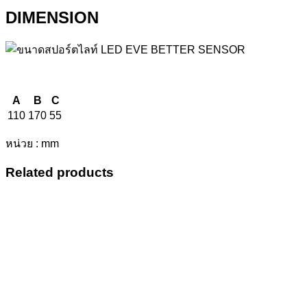
DIMENSION
A
B
C
110
170
55
หน่วย : mm
Related products