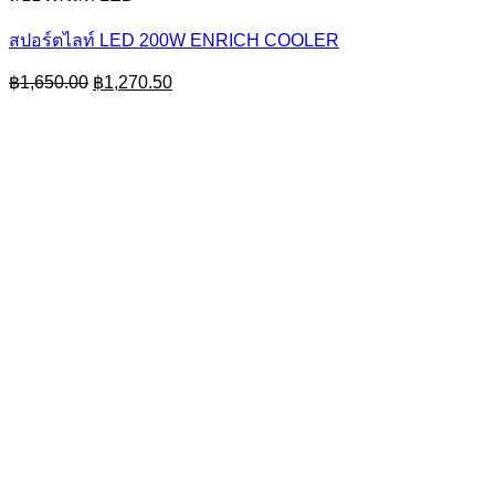
สปอร์ตไลท์ LED 200W ENRICH COOLER
Original
Current
฿
1,650.00
฿
1,270.50
price
price
was:
is:
฿1,650.00.
฿1,270.50.