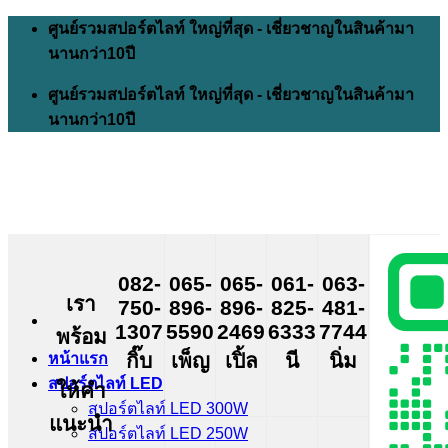
Skip
ศูนย์รวมสปอร์ตไลท์ ใหญ่ที่สุด - เชี่ยวชาญในสินค้ามา
to
นานกว่า10ปี
content
ศูนย์รวมสปอร์ตไลท์ ใหญ่ที่สุด - เชี่ยวชาญในสินค้ามา
นานกว่า10ปี
082-
065-
065-
061-
063-
เรา
750-
896-
896-
825-
481-
1307
5590
2469
6333
7744
พร้อม
กิ๊บ
เพ็ญ
เปิ้ล
นี
นิ่ม
หน้าแรก
สปอร์ตไลท์ LED
ให้คำ
สปอร์ตไลท์ LED 300W
แนะนำ
สปอร์ตไลท์ LED 250W