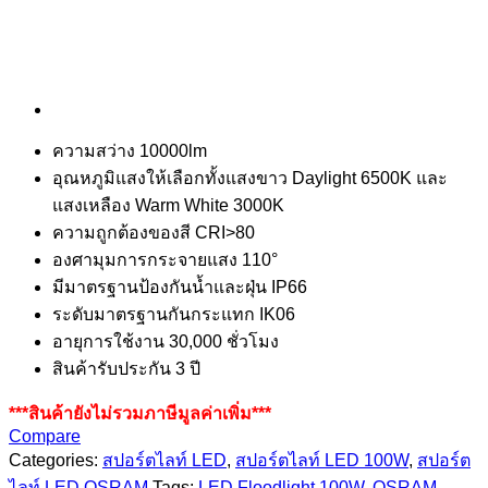
ความสว่าง 10000lm
อุณหภูมิแสงให้เลือกทั้งแสงขาว Daylight 6500K และ
แสงเหลือง Warm White 3000K
ความถูกต้องของสี CRI>80
องศามุมการกระจายแสง 110°
มีมาตรฐานป้องกันน้ำและฝุ่น IP66
ระดับมาตรฐานกันกระแทก IK06
อายุการใช้งาน 30,000 ชั่วโมง
สินค้ารับประกัน 3 ปี
***สินค้ายังไม่รวมภาษีมูลค่าเพิ่ม***
Compare
Categories:
สปอร์ตไลท์ LED
,
สปอร์ตไลท์ LED 100W
,
สปอร์ต
ไลท์ LED OSRAM
Tags:
LED Floodlight 100W
,
OSRAM
,