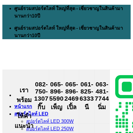
Skip
ศูนย์รวมสปอร์ตไลท์ ใหญ่ที่สุด - เชี่ยวชาญในสินค้ามา
to
นานกว่า10ปี
content
ศูนย์รวมสปอร์ตไลท์ ใหญ่ที่สุด - เชี่ยวชาญในสินค้ามา
นานกว่า10ปี
082-
065-
065-
061-
063-
เรา
750-
896-
896-
825-
481-
1307
5590
2469
6333
7744
พร้อม
กิ๊บ
เพ็ญ
เปิ้ล
นี
นิ่ม
หน้าแรก
สปอร์ตไลท์ LED
ให้คำ
สปอร์ตไลท์ LED 300W
แนะนำ
สปอร์ตไลท์ LED 250W