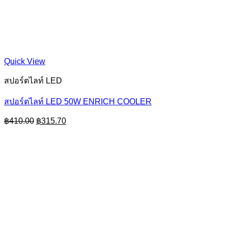
Quick View
สปอร์ตไลท์ LED
สปอร์ตไลท์ LED 50W ENRICH COOLER
Original
Current
฿
410.00
฿
315.70
price
price
was:
is:
฿410.00.
฿315.70.