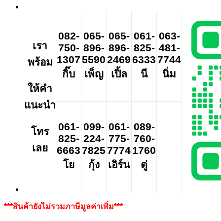
082-
065-
065-
061-
063-
เรา
750-
896-
896-
825-
481-
1307
5590
2469
6333
7744
พร้อม
กิ๊บ
เพ็ญ
เปิ้ล
นี
นิ่ม
ให้คำ
แนะนำ
061-
099-
061-
089-
โทร
825-
224-
775-
760-
เลย
6663
7825
7774
1760
โย
กุ้ง
เอิร์น
ตู่
***สินค้ายังไม่รวมภาษีมูลค่าเพิ่ม***