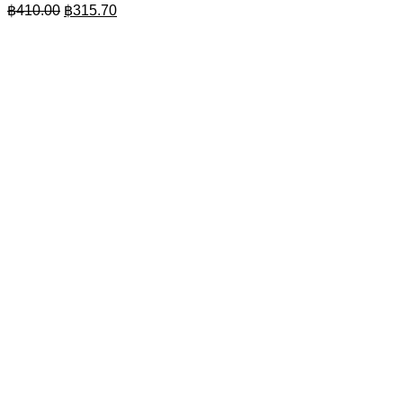
Original
Current
฿
410.00
฿
315.70
price
price
was:
is:
฿410.00.
฿315.70.