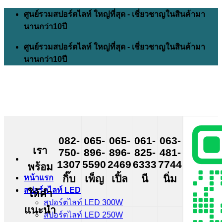
Skip
ศูนย์รวมสปอร์ตไลท์ ใหญ่ที่สุด - เชี่ยวชาญในสินค้ามา
to
นานกว่า10ปี
content
ศูนย์รวมสปอร์ตไลท์ ใหญ่ที่สุด - เชี่ยวชาญในสินค้ามา
นานกว่า10ปี
082-
065-
065-
061-
063-
เรา
750-
896-
896-
825-
481-
1307
5590
2469
6333
7744
พร้อม
กิ๊บ
เพ็ญ
เปิ้ล
นี
นิ่ม
หน้าแรก
สปอร์ตไลท์ LED
ให้คำ
สปอร์ตไลท์ LED 300W
แนะนำ
สปอร์ตไลท์ LED 250W