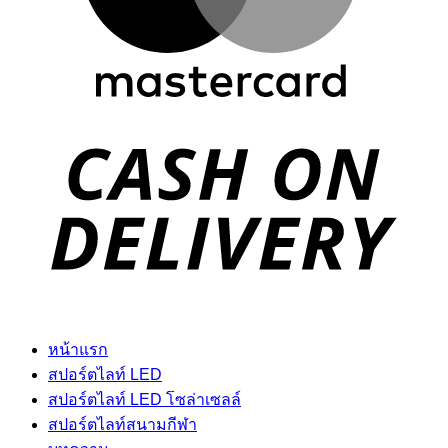
D
หน้าแรก
สปอร์ตไลท์ LED
สปอร์ตไลท์ LED โซล่าเซลล์
สปอร์ตไลท์สนามกีฬา