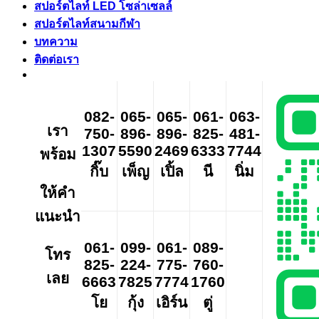
สปอร์ตไลท์ LED โซล่าเซลล์
สปอร์ตไลท์สนามกีฬา
บทความ
ติดต่อเรา
082-
065-
065-
061-
063-
เรา
750-
896-
896-
825-
481-
1307
5590
2469
6333
7744
พร้อม
กิ๊บ
เพ็ญ
เปิ้ล
นี
นิ่ม
ให้คำ
แนะนำ
061-
099-
061-
089-
โทร
825-
224-
775-
760-
เลย
6663
7825
7774
1760
โย
กุ้ง
เอิร์น
ตู่