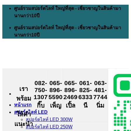
Skip
ศูนย์รวมสปอร์ตไลท์ ใหญ่ที่สุด - เชี่ยวชาญในสินค้ามา
to
นานกว่า10ปี
content
ศูนย์รวมสปอร์ตไลท์ ใหญ่ที่สุด - เชี่ยวชาญในสินค้ามา
นานกว่า10ปี
082-
065-
065-
061-
063-
เรา
750-
896-
896-
825-
481-
1307
5590
2469
6333
7744
พร้อม
กิ๊บ
เพ็ญ
เปิ้ล
นี
นิ่ม
หน้าแรก
สปอร์ตไลท์ LED
ให้คำ
สปอร์ตไลท์ LED 300W
แนะนำ
สปอร์ตไลท์ LED 250W