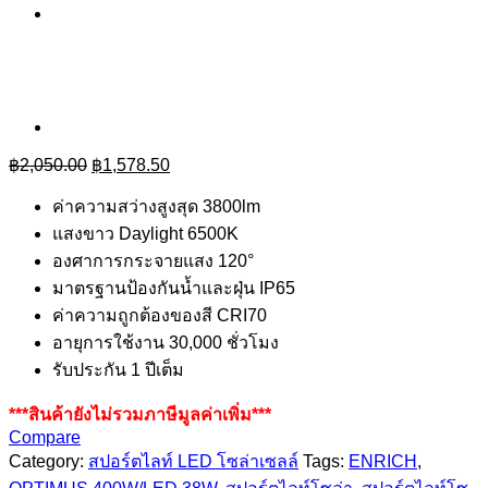
Original
Current
฿
2,050.00
฿
1,578.50
price
price
was:
is:
ค่าความสว่างสูงสุด 3800lm
฿2,050.00.
฿1,578.50.
แสงขาว Daylight 6500K
องศาการกระจายแสง 120°
มาตรฐานป้องกันน้ำและฝุ่น IP65
ค่าความถูกต้องของสี CRI70
อายุการใช้งาน 30,000 ชั่วโมง
รับประกัน 1 ปีเต็ม
***สินค้ายังไม่รวมภาษีมูลค่าเพิ่ม***
Compare
Category:
สปอร์ตไลท์ LED โซล่าเซลล์
Tags:
ENRICH
,