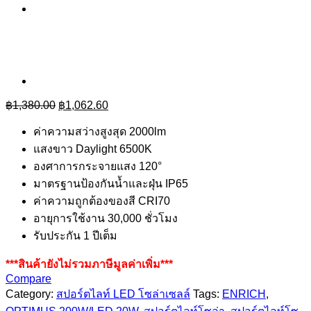
Original
Current
฿
1,380.00
฿
1,062.60
price
price
was:
is:
ค่าความสว่างสูงสุด 2000lm
฿1,380.00.
฿1,062.60.
แสงขาว Daylight 6500K
องศาการกระจายแสง 120°
มาตรฐานป้องกันน้ำและฝุ่น IP65
ค่าความถูกต้องของสี CRI70
อายุการใช้งาน 30,000 ชั่วโมง
รับประกัน 1 ปีเต็ม
***สินค้ายังไม่รวมภาษีมูลค่าเพิ่ม***
Compare
Category:
สปอร์ตไลท์ LED โซล่าเซลล์
Tags:
ENRICH
,