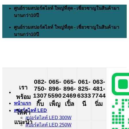
Skip
ศูนย์รวมสปอร์ตไลท์ ใหญ่ที่สุด - เชี่ยวชาญในสินค้ามา
to
นานกว่า10ปี
content
ศูนย์รวมสปอร์ตไลท์ ใหญ่ที่สุด - เชี่ยวชาญในสินค้ามา
นานกว่า10ปี
082-
065-
065-
061-
063-
เรา
750-
896-
896-
825-
481-
1307
5590
2469
6333
7744
พร้อม
กิ๊บ
เพ็ญ
เปิ้ล
นี
นิ่ม
หน้าแรก
สปอร์ตไลท์ LED
ให้คำ
สปอร์ตไลท์ LED 300W
แนะนำ
สปอร์ตไลท์ LED 250W