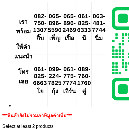
082-
065-
065-
061-
063-
เรา
750-
896-
896-
825-
481-
1307
5590
2469
6333
7744
พร้อม
กิ๊บ
เพ็ญ
เปิ้ล
นี
นิ่ม
ให้คำ
แนะนำ
061-
099-
061-
089-
โทร
825-
224-
775-
760-
เลย
6663
7825
7774
1760
โย
กุ้ง
เอิร์น
ตู่
***สินค้ายังไม่รวมภาษีมูลค่าเพิ่ม***
Select at least 2 products