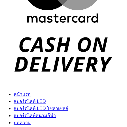
D
หน้าแรก
สปอร์ตไลท์ LED
สปอร์ตไลท์ LED โซล่าเซลล์
สปอร์ตไลท์สนามกีฬา
บทความ