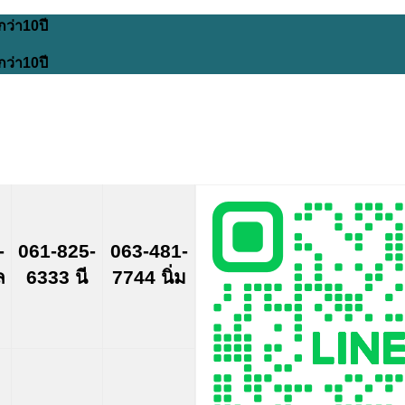
กว่า10ปี
กว่า10ปี
-
061-825-
063-481-
ล
6333 นี
7744 นิ่ม