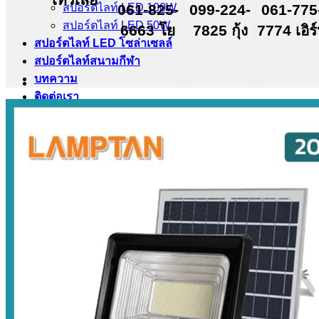
สปอร์ตไลท์ LED 100W
061-825-
099-224-
061-775
สปอร์ตไลท์ LED 50W
6663 โย
7825 กุ้ง
7774 เอิร
สปอร์ตไลท์ LED โซล่าเซลล์
สปอร์ตไลท์สนามกีฬา
บทความ
ติดต่อเรา
Search
for: