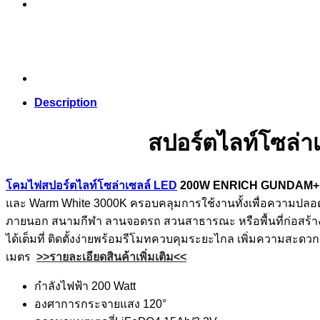
Description
สปอร์ตไลท์โซล
โคมไฟสปอร์ตไลท์โซล่าเซลล์ LED
200W ENRICH GUNDAM
และ Warm White 3000K ครอบคลุมการใช้งานทั้งเพื่อความป
ภายนอก สนามกีฬา ลานจอดรถ สวนสาธารณะ หรือพื้นที่ก่อสร้าง 
ได้เต็มที่ ติดตั้งง่ายพร้อมรีโมทควบคุมระยะไกล เพิ่มความสะดว
เมตร
>>รายละเอียดสินค้าเพิ่มเติม<<
กำลังไฟฟ้า 200 Watt
องศาการกระจายแสง 120°