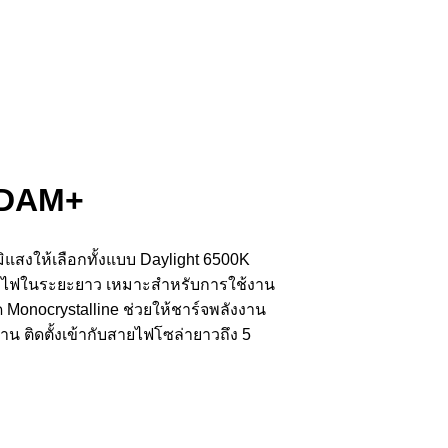
NDAM+
มิแสงให้เลือกทั้งแบบ Daylight 6500K
าไฟในระยะยาว เหมาะสำหรับการใช้งาน
Monocrystalline ช่วยให้ชาร์จพลังงาน
น ติดตั้งเข้ากับสายไฟโซล่ายาวถึง 5