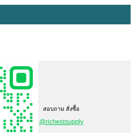
สอบถาม สั่งซื้อ
@richestsupply