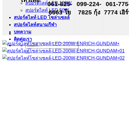
สปอร์ตไลท์ LED 100W
061-825-
099-224-
061-775
สปอร์ตไลท์ LED 50W
6663 โย
7825 กุ้ง
7774 เอิร
สปอร์ตไลท์ LED โซล่าเซลล์
สปอร์ตไลท์สนามกีฬา
บทความ
ติดต่อเรา
Search
for: