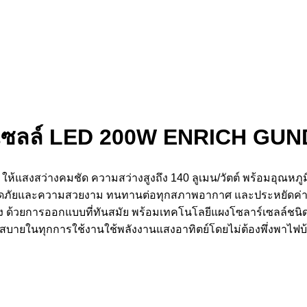
่าเซลล์ LED 200W ENRICH GU
+
ให้แสงสว่างคมชัด ความสว่างสูงถึง 140 ลูเมน/วัตต์ พร้อมอุณหภู
ลอดภัยและความสวยงาม ทนทานต่อทุกสภาพอากาศ และประหยัดค่
ด้วยการออกแบบที่ทันสมัย พร้อมเทคโนโลยีแผงโซลาร์เซลล์ชนิด 
กสบายในทุกการใช้งานใช้พลังงานแสงอาทิตย์โดยไม่ต้องพึ่งพาไฟบ้า