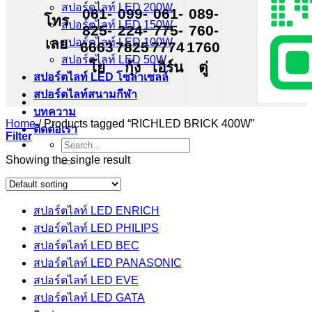
สปอร์ตไลท์ LED 200W
061-
099-
061-
089-
โทร
สปอร์ตไลท์ LED 150W
825-
224-
775-
760-
เลย
สปอร์ตไลท์ LED 100W
6663
7825
7774
1760
สปอร์ตไลท์ LED 50W
โย
กุ้ง
เอิร์น
ตู่
สปอร์ตไลท์ LED โซล่าเซลล์
สปอร์ตไลท์สนามกีฬา
บทความ
Home
/
Products tagged “RICHLED BRICK 400W”
ติดต่อเรา
Filter
Search
for:
Showing the single result
สปอร์ตไลท์ LED ENRICH
สปอร์ตไลท์ LED PHILIPS
สปอร์ตไลท์ LED BEC
สปอร์ตไลท์ LED PANASONIC
สปอร์ตไลท์ LED EVE
สปอร์ตไลท์ LED GATA