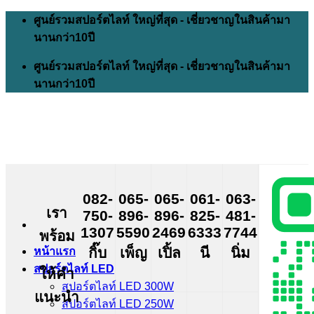
Skip
ศูนย์รวมสปอร์ตไลท์ ใหญ่ที่สุด - เชี่ยวชาญในสินค้ามา
to
นานกว่า10ปี
content
ศูนย์รวมสปอร์ตไลท์ ใหญ่ที่สุด - เชี่ยวชาญในสินค้ามา
นานกว่า10ปี
082-
065-
065-
061-
063-
เรา
750-
896-
896-
825-
481-
1307
5590
2469
6333
7744
พร้อม
กิ๊บ
เพ็ญ
เปิ้ล
นี
นิ่ม
หน้าแรก
สปอร์ตไลท์ LED
ให้คำ
สปอร์ตไลท์ LED 300W
แนะนำ
สปอร์ตไลท์ LED 250W