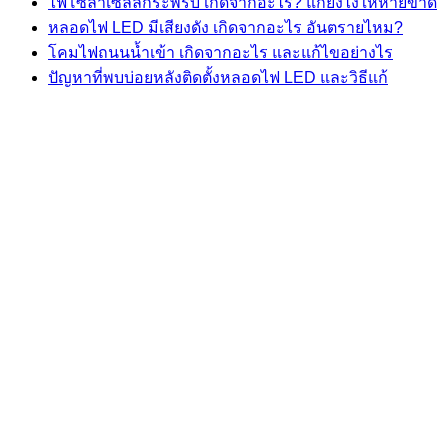
ไฟโซล่าเซลล์กระพริบ เกิดจากอะไร? แก้ยังไงให้หายขาด
หลอดไฟ LED มีเสียงดัง เกิดจากอะไร อันตรายไหม?
โคมไฟถนนน้ำเข้า เกิดจากอะไร และแก้ไขอย่างไร
ปัญหาที่พบบ่อยหลังติดตั้งหลอดไฟ LED และวิธีแก้