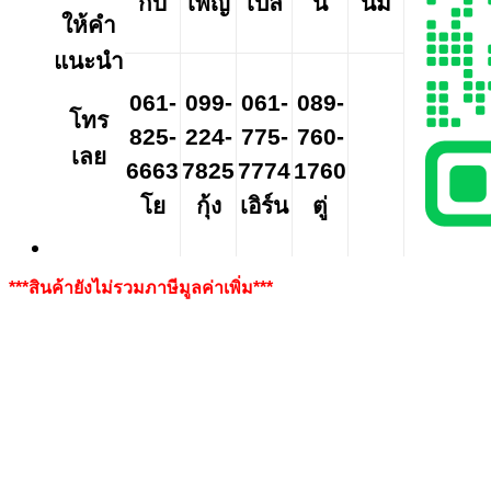
กิ๊บ
เพ็ญ
เปิ้ล
นี
นิ่ม
ให้คำ
แนะนำ
061-
099-
061-
089-
โทร
825-
224-
775-
760-
เลย
6663
7825
7774
1760
โย
กุ้ง
เอิร์น
ตู่
***สินค้ายังไม่รวมภาษีมูลค่าเพิ่ม***