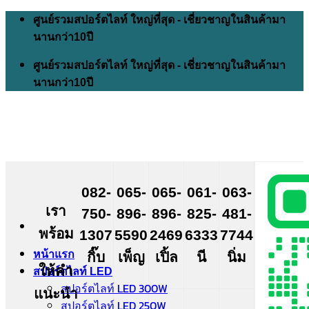
Skip
ศูนย์รวมสปอร์ตไลท์ ใหญ่ที่สุด - เชี่ยวชาญในสินค้ามา
to
นานกว่า10ปี
content
ศูนย์รวมสปอร์ตไลท์ ใหญ่ที่สุด - เชี่ยวชาญในสินค้ามา
นานกว่า10ปี
082-
065-
065-
061-
063-
เรา
750-
896-
896-
825-
481-
พร้อม
1307
5590
2469
6333
7744
หน้าแรก
กิ๊บ
เพ็ญ
เปิ้ล
นี
นิ่ม
ให้คำ
สปอร์ตไลท์ LED
สปอร์ตไลท์ LED 300W
แนะนำ
สปอร์ตไลท์ LED 250W