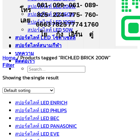
061-
099-
061-
089-
สปอร์ตไลท์ LED 200W
โทร
สปอร์ตไลท์ LED 150W
825-
224-
775-
760-
เลย
สปอร์ตไลท์ LED 100W
6663
7825
7774
1760
สปอร์ตไลท์ LED 50W
โย
กุ้ง
เอิร์น
ตู่
สปอร์ตไลท์ LED โซล่าเซลล์
สปอร์ตไลท์สนามกีฬา
บทความ
Home
/
Products tagged “RICHLED BRICK 200W”
ติดต่อเรา
Filter
Search
for:
Showing the single result
สปอร์ตไลท์ LED ENRICH
สปอร์ตไลท์ LED PHILIPS
สปอร์ตไลท์ LED BEC
สปอร์ตไลท์ LED PANASONIC
สปอร์ตไลท์ LED EVE