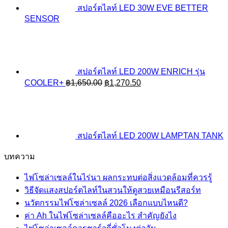
สปอร์ตไลท์ LED 30W EVE BETTER
SENSOR
สปอร์ตไลท์ LED 200W ENRICH รุ่น
Original
Current
COOLER+
฿
1,650.00
฿
1,270.50
price
price
was:
is:
฿1,650.00.
฿1,270.50.
สปอร์ตไลท์ LED 200W LAMPTAN TANK
บทความ
ไฟโซล่าเซลล์ในไร่นา ผลกระทบต่อสิ่งแวดล้อมที่ควรรู้
วิธีจัดแสงสปอร์ตไลท์ในสวนให้ดูสวยเหมือนรีสอร์ท
นวัตกรรมไฟโซล่าเซลล์ 2026 เลือกแบบไหนดี?
ค่า Ah ในไฟโซล่าเซลล์คืออะไร สำคัญยังไง