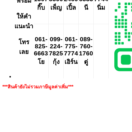
พร้อม
กิ๊บ
เพ็ญ
เปิ้ล
นี
นิ่ม
ให้คำ
แนะนำ
061-
099-
061-
089-
โทร
825-
224-
775-
760-
เลย
6663
7825
7774
1760
โย
กุ้ง
เอิร์น
ตู่
***สินค้ายังไม่รวมภาษีมูลค่าเพิ่ม***