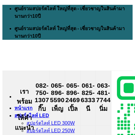
Skip
ศูนย์รวมสปอร์ตไลท์ ใหญ่ที่สุด - เชี่ยวชาญในสินค้ามา
to
นานกว่า10ปี
content
ศูนย์รวมสปอร์ตไลท์ ใหญ่ที่สุด - เชี่ยวชาญในสินค้ามา
นานกว่า10ปี
082-
065-
065-
061-
063-
เรา
750-
896-
896-
825-
481-
1307
5590
2469
6333
7744
พร้อม
กิ๊บ
เพ็ญ
เปิ้ล
นี
นิ่ม
หน้าแรก
สปอร์ตไลท์ LED
ให้คำ
สปอร์ตไลท์ LED 300W
แนะนำ
สปอร์ตไลท์ LED 250W