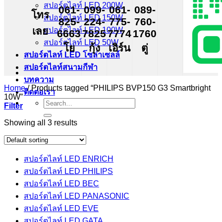
สปอร์ตไลท์ LED 200W
061-
099-
061-
089-
โทร
สปอร์ตไลท์ LED 150W
825-
224-
775-
760-
เลย
สปอร์ตไลท์ LED 100W
6663
7825
7774
1760
สปอร์ตไลท์ LED 50W
โย
กุ้ง
เอิร์น
ตู่
สปอร์ตไลท์ LED โซล่าเซลล์
สปอร์ตไลท์สนามกีฬา
บทความ
Home
/
Products tagged “PHILIPS BVP150 G3 Smartbright
ติดต่อเรา
10W”
Search
Filter
for:
Showing all 3 results
สปอร์ตไลท์ LED ENRICH
สปอร์ตไลท์ LED PHILIPS
สปอร์ตไลท์ LED BEC
สปอร์ตไลท์ LED PANASONIC
สปอร์ตไลท์ LED EVE
สปอร์ตไลท์ LED GATA