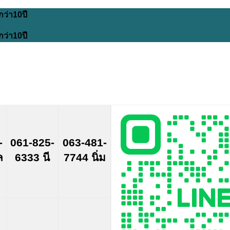
กว่า10ปี
กว่า10ปี
-
061-825-
063-481-
ล
6333 นี
7744 นิ่ม