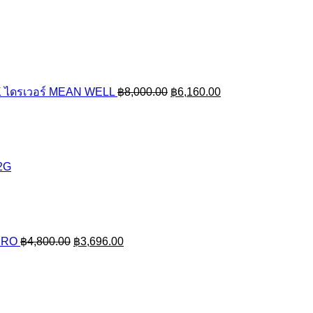
Original
Current
price
price
was:
is:
฿8,000.00.
฿6,160.00.
 ไดรเวอร์ MEAN WELL
฿
8,000.00
฿
6,160.00
2G
Original
Current
price
price
was:
is:
฿4,800.00.
฿3,696.00.
PRO
฿
4,800.00
฿
3,696.00