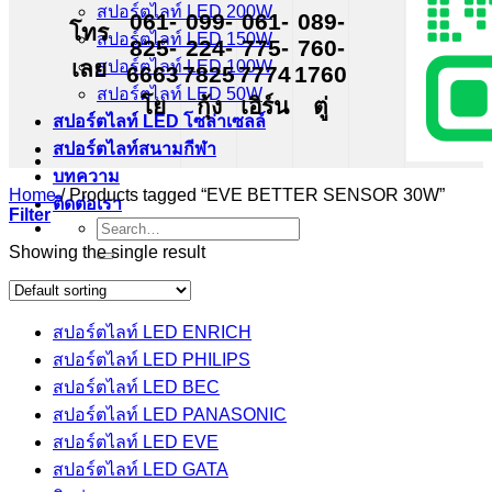
สปอร์ตไลท์ LED 200W
061-
099-
061-
089-
โทร
สปอร์ตไลท์ LED 150W
825-
224-
775-
760-
เลย
สปอร์ตไลท์ LED 100W
6663
7825
7774
1760
สปอร์ตไลท์ LED 50W
โย
กุ้ง
เอิร์น
ตู่
สปอร์ตไลท์ LED โซล่าเซลล์
สปอร์ตไลท์สนามกีฬา
บทความ
Home
/
Products tagged “EVE BETTER SENSOR 30W”
ติดต่อเรา
Filter
Search
for:
Showing the single result
สปอร์ตไลท์ LED ENRICH
สปอร์ตไลท์ LED PHILIPS
สปอร์ตไลท์ LED BEC
สปอร์ตไลท์ LED PANASONIC
สปอร์ตไลท์ LED EVE
สปอร์ตไลท์ LED GATA