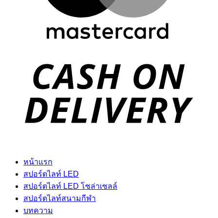
D
หน้าแรก
สปอร์ตไลท์ LED
สปอร์ตไลท์ LED โซล่าเซลล์
สปอร์ตไลท์สนามกีฬา
บทความ