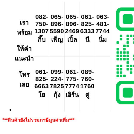
082-
065-
065-
061-
063-
เรา
750-
896-
896-
825-
481-
1307
5590
2469
6333
7744
พร้อม
กิ๊บ
เพ็ญ
เปิ้ล
นี
นิ่ม
ให้คำ
แนะนำ
061-
099-
061-
089-
โทร
825-
224-
775-
760-
เลย
6663
7825
7774
1760
โย
กุ้ง
เอิร์น
ตู่
***สินค้ายังไม่รวมภาษีมูลค่าเพิ่ม***