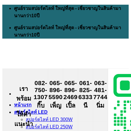
Skip
ศูนย์รวมสปอร์ตไลท์ ใหญ่ที่สุด - เชี่ยวชาญในสินค้ามา
to
นานกว่า10ปี
content
ศูนย์รวมสปอร์ตไลท์ ใหญ่ที่สุด - เชี่ยวชาญในสินค้ามา
นานกว่า10ปี
082-
065-
065-
061-
063-
เรา
750-
896-
896-
825-
481-
1307
5590
2469
6333
7744
พร้อม
กิ๊บ
เพ็ญ
เปิ้ล
นี
นิ่ม
หน้าแรก
สปอร์ตไลท์ LED
ให้คำ
สปอร์ตไลท์ LED 300W
แนะนำ
สปอร์ตไลท์ LED 250W