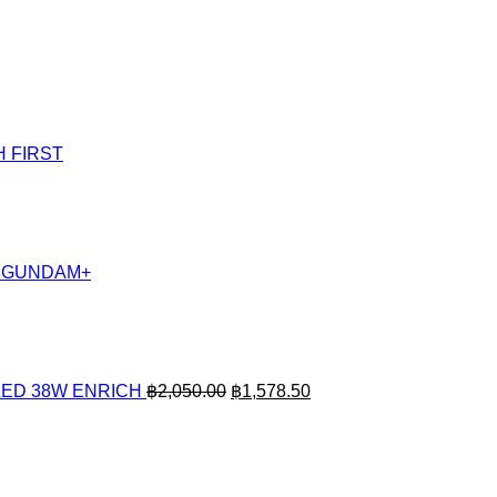
H FIRST
CH GUNDAM+
Original
Current
price
price
was:
is:
฿2,050.00.
฿1,578.50.
/ LED 38W ENRICH
฿
2,050.00
฿
1,578.50
Original
Current
price
price
was:
is:
฿3,200.00.
฿2,464.00.