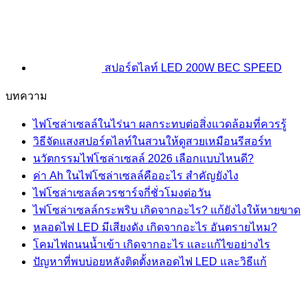
สปอร์ตไลท์ LED 200W BEC SPEED
บทความ
ไฟโซล่าเซลล์ในไร่นา ผลกระทบต่อสิ่งแวดล้อมที่ควรรู้
วิธีจัดแสงสปอร์ตไลท์ในสวนให้ดูสวยเหมือนรีสอร์ท
นวัตกรรมไฟโซล่าเซลล์ 2026 เลือกแบบไหนดี?
ค่า Ah ในไฟโซล่าเซลล์คืออะไร สำคัญยังไง
ไฟโซล่าเซลล์ควรชาร์จกี่ชั่วโมงต่อวัน
ไฟโซล่าเซลล์กระพริบ เกิดจากอะไร? แก้ยังไงให้หายขาด
หลอดไฟ LED มีเสียงดัง เกิดจากอะไร อันตรายไหม?
โคมไฟถนนน้ำเข้า เกิดจากอะไร และแก้ไขอย่างไร
ปัญหาที่พบบ่อยหลังติดตั้งหลอดไฟ LED และวิธีแก้