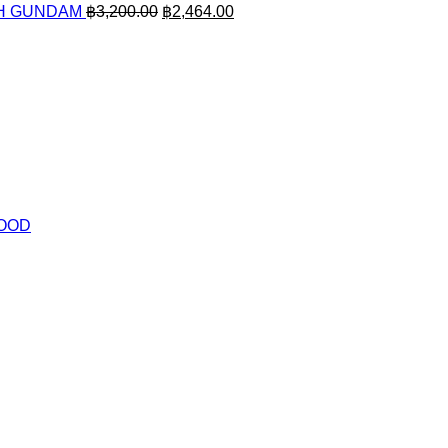
ICH GUNDAM
฿
3,200.00
฿
2,464.00
LOOD
rrent
ice
1.60.