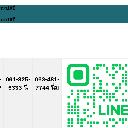
กว่า10ปี
กว่า10ปี
-
061-825-
063-481-
ล
6333 นี
7744 นิ่ม