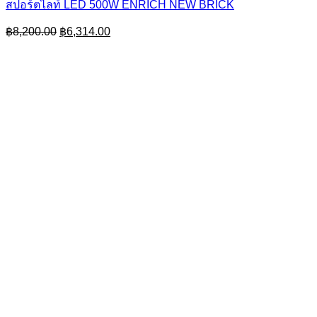
สปอร์ตไลท์ LED 500W ENRICH NEW BRICK
Original
Current
฿
8,200.00
฿
6,314.00
price
price
was:
is:
฿8,200.00.
฿6,314.00.