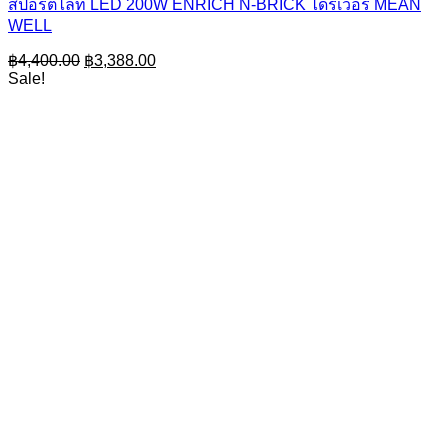
สปอร์ตไลท์ LED 200W ENRICH N-BRICK ไดรเวอร์ MEAN
WELL
Original
Current
฿
4,400.00
฿
3,388.00
price
price
Sale!
was:
is:
฿4,400.00.
฿3,388.00.