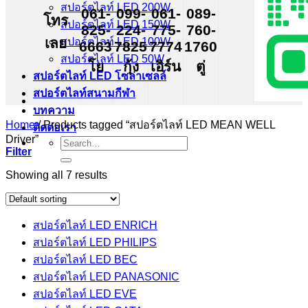
สปอร์ตไลท์ LED 200W
061-
099-
061-
089-
โทร
สปอร์ตไลท์ LED 150W
825-
224-
775-
760-
เลย
สปอร์ตไลท์ LED 100W
6663
7825
7774
1760
สปอร์ตไลท์ LED 50W
โย
กุ้ง
เอิร์น
ตู่
สปอร์ตไลท์ LED โซล่าเซลล์
สปอร์ตไลท์สนามกีฬา
บทความ
Home
/
Products tagged “สปอร์ตไลท์ LED MEAN WELL
ติดต่อเรา
Driver”
Search
Filter
for:
Showing all 7 results
สปอร์ตไลท์ LED ENRICH
สปอร์ตไลท์ LED PHILIPS
สปอร์ตไลท์ LED BEC
สปอร์ตไลท์ LED PANASONIC
สปอร์ตไลท์ LED EVE