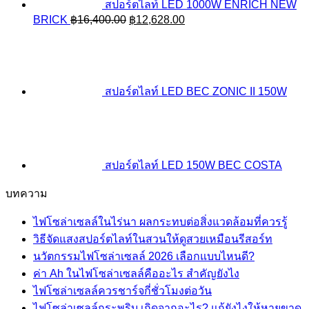
สปอร์ตไลท์ LED 1000W ENRICH NEW
Original
Current
BRICK
฿
16,400.00
฿
12,628.00
price
price
was:
is:
฿16,400.00.
฿12,628.00.
สปอร์ตไลท์ LED BEC ZONIC II 150W
สปอร์ตไลท์ LED 150W BEC COSTA
บทความ
ไฟโซล่าเซลล์ในไร่นา ผลกระทบต่อสิ่งแวดล้อมที่ควรรู้
วิธีจัดแสงสปอร์ตไลท์ในสวนให้ดูสวยเหมือนรีสอร์ท
นวัตกรรมไฟโซล่าเซลล์ 2026 เลือกแบบไหนดี?
ค่า Ah ในไฟโซล่าเซลล์คืออะไร สำคัญยังไง
ไฟโซล่าเซลล์ควรชาร์จกี่ชั่วโมงต่อวัน
ไฟโซล่าเซลล์กระพริบ เกิดจากอะไร? แก้ยังไงให้หายขาด