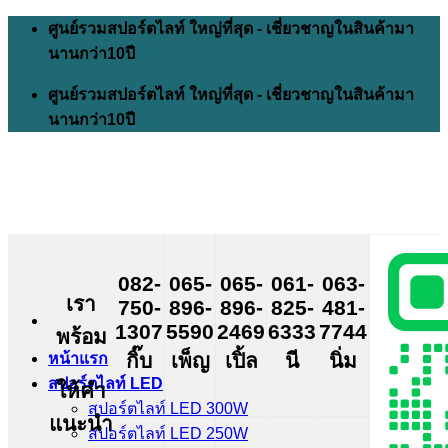
Skip
ศูนย์รวมสปอร์ตไลท์ ใหญ่ที่สุด - เชี่ยวชาญในสินค้ามา
to
นานกว่า10ปี
content
ศูนย์รวมสปอร์ตไลท์ ใหญ่ที่สุด - เชี่ยวชาญในสินค้ามา
นานกว่า10ปี
082-
065-
065-
061-
063-
เรา
750-
896-
896-
825-
481-
1307
5590
2469
6333
7744
พร้อม
กิ๊บ
เพ็ญ
เปิ้ล
นี
นิ่ม
หน้าแรก
สปอร์ตไลท์ LED
ให้คำ
สปอร์ตไลท์ LED 300W
แนะนำ
สปอร์ตไลท์ LED 250W