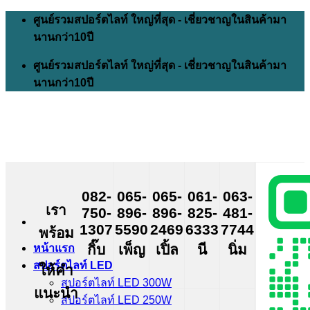
Skip
ศูนย์รวมสปอร์ตไลท์ ใหญ่ที่สุด - เชี่ยวชาญในสินค้ามา
to
นานกว่า10ปี
content
ศูนย์รวมสปอร์ตไลท์ ใหญ่ที่สุด - เชี่ยวชาญในสินค้ามา
นานกว่า10ปี
082-
065-
065-
061-
063-
เรา
750-
896-
896-
825-
481-
1307
5590
2469
6333
7744
พร้อม
กิ๊บ
เพ็ญ
เปิ้ล
นี
นิ่ม
หน้าแรก
สปอร์ตไลท์ LED
ให้คำ
สปอร์ตไลท์ LED 300W
แนะนำ
สปอร์ตไลท์ LED 250W