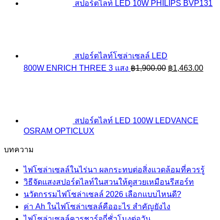
สปอร์ตไลท์ LED 10W PHILIPS BVP131
สปอร์ตไลท์โซล่าเซลล์ LED
Original
Curr
800W ENRICH THREE 3 แสง
฿
1,900.00
฿
1,463.00
price
price
was:
is:
฿1,900.00.
฿1,4
สปอร์ตไลท์ LED 100W LEDVANCE
OSRAM OPTICLUX
บทความ
ไฟโซล่าเซลล์ในไร่นา ผลกระทบต่อสิ่งแวดล้อมที่ควรรู้
วิธีจัดแสงสปอร์ตไลท์ในสวนให้ดูสวยเหมือนรีสอร์ท
นวัตกรรมไฟโซล่าเซลล์ 2026 เลือกแบบไหนดี?
ค่า Ah ในไฟโซล่าเซลล์คืออะไร สำคัญยังไง
ไฟโซล่าเซลล์ควรชาร์จกี่ชั่วโมงต่อวัน