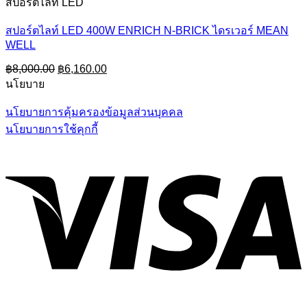
สปอร์ตไลท์ LED
สปอร์ตไลท์ LED 400W ENRICH N-BRICK ไดรเวอร์ MEAN
WELL
Original
Current
฿
8,000.00
฿
6,160.00
price
price
นโยบาย
was:
is:
฿8,000.00.
฿6,160.00.
นโยบายการคุ้มครองข้อมูลส่วนบุคคล
นโยบายการใช้คุกกี้
V
P