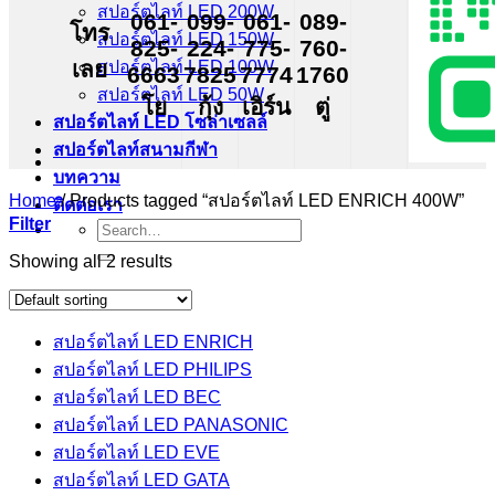
สปอร์ตไลท์ LED 200W
061-
099-
061-
089-
โทร
สปอร์ตไลท์ LED 150W
825-
224-
775-
760-
เลย
สปอร์ตไลท์ LED 100W
6663
7825
7774
1760
สปอร์ตไลท์ LED 50W
โย
กุ้ง
เอิร์น
ตู่
สปอร์ตไลท์ LED โซล่าเซลล์
สปอร์ตไลท์สนามกีฬา
บทความ
Home
/
Products tagged “สปอร์ตไลท์ LED ENRICH 400W”
ติดต่อเรา
Filter
Search
for:
Showing all 2 results
สปอร์ตไลท์ LED ENRICH
สปอร์ตไลท์ LED PHILIPS
สปอร์ตไลท์ LED BEC
สปอร์ตไลท์ LED PANASONIC
สปอร์ตไลท์ LED EVE
สปอร์ตไลท์ LED GATA