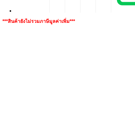
***สินค้ายังไม่รวมภาษีมูลค่าเพิ่ม***