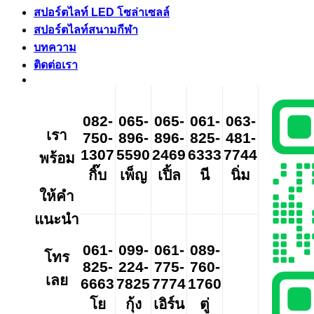
สปอร์ตไลท์ LED โซล่าเซลล์
สปอร์ตไลท์สนามกีฬา
บทความ
ติดต่อเรา
082-
065-
065-
061-
063-
เรา
750-
896-
896-
825-
481-
1307
5590
2469
6333
7744
พร้อม
กิ๊บ
เพ็ญ
เปิ้ล
นี
นิ่ม
ให้คำ
แนะนำ
061-
099-
061-
089-
โทร
825-
224-
775-
760-
เลย
6663
7825
7774
1760
โย
กุ้ง
เอิร์น
ตู่