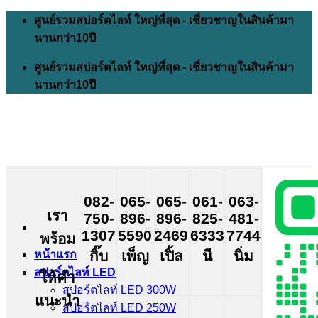
Skip
ศูนย์รวมสปอร์ตไลท์ ใหญ่ที่สุด - เชี่ยวชาญในสินค้ามา
to
นานกว่า10ปี
content
ศูนย์รวมสปอร์ตไลท์ ใหญ่ที่สุด - เชี่ยวชาญในสินค้ามา
นานกว่า10ปี
082-
065-
065-
061-
063-
เรา
750-
896-
896-
825-
481-
1307
5590
2469
6333
7744
พร้อม
กิ๊บ
เพ็ญ
เปิ้ล
นี
นิ่ม
หน้าแรก
สปอร์ตไลท์ LED
ให้คำ
สปอร์ตไลท์ LED 300W
แนะนำ
สปอร์ตไลท์ LED 250W