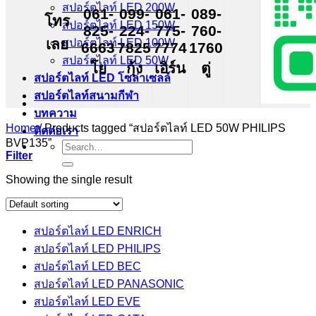
สปอร์ตไลท์ LED 200W
061-
099-
061-
089-
โทร
สปอร์ตไลท์ LED 150W
825-
224-
775-
760-
เลย
สปอร์ตไลท์ LED 100W
6663
7825
7774
1760
สปอร์ตไลท์ LED 50W
โย
กุ้ง
เอิร์น
ตู่
สปอร์ตไลท์ LED โซล่าเซลล์
สปอร์ตไลท์สนามกีฬา
บทความ
Home
/
Products tagged “สปอร์ตไลท์ LED 50W PHILIPS
ติดต่อเรา
BVP135”
Search
Filter
for:
Showing the single result
สปอร์ตไลท์ LED ENRICH
สปอร์ตไลท์ LED PHILIPS
สปอร์ตไลท์ LED BEC
สปอร์ตไลท์ LED PANASONIC
สปอร์ตไลท์ LED EVE