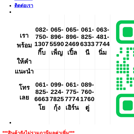
ติดต่อเรา
082-
065-
065-
061-
063-
เรา
750-
896-
896-
825-
481-
1307
5590
2469
6333
7744
พร้อม
กิ๊บ
เพ็ญ
เปิ้ล
นี
นิ่ม
ให้คำ
แนะนำ
061-
099-
061-
089-
โทร
825-
224-
775-
760-
เลย
6663
7825
7774
1760
โย
กุ้ง
เอิร์น
ตู่
***สินค้ายังไม่รวมภาษีมูลค่าเพิ่ม***