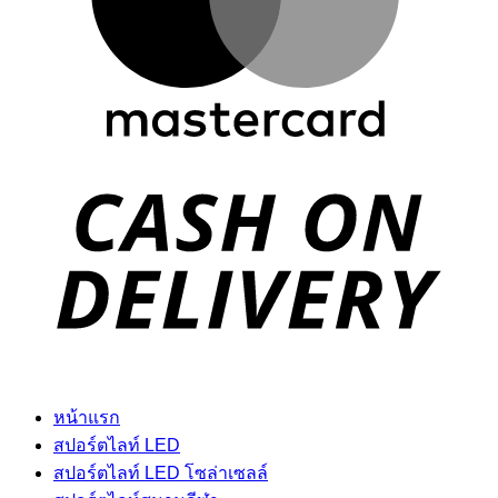
D
หน้าแรก
สปอร์ตไลท์ LED
สปอร์ตไลท์ LED โซล่าเซลล์