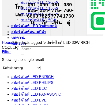
สปอร์ตไลท์ LED 200W
061-
099-
061-
089-
โทร
สปอร์ตไลท์ LED 150W
825-
224-
775-
760-
เลย
สปอร์ตไลท์ LED 100W
6663
7825
7774
1760
สปอร์ตไลท์ LED 50W
โย
กุ้ง
เอิร์น
ตู่
สปอร์ตไลท์ LED โซล่าเซลล์
สปอร์ตไลท์สนามกีฬา
บทความ
Home
/
Products tagged “สปอร์ตไลท์ LED 30W RICH
ติดต่อเรา
COOLER”
Search
Filter
for:
Showing the single result
สปอร์ตไลท์ LED ENRICH
สปอร์ตไลท์ LED PHILIPS
สปอร์ตไลท์ LED BEC
สปอร์ตไลท์ LED PANASONIC
สปอร์ตไลท์ LED EVE