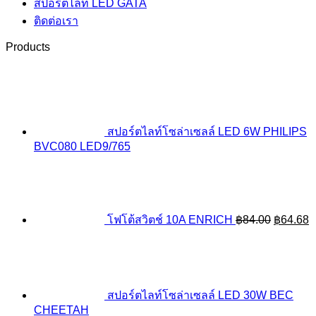
สปอร์ตไลท์ LED GATA
ติดต่อเรา
Products
สปอร์ตไลท์โซล่าเซลล์ LED 6W PHILIPS
BVC080 LED9/765
Original
C
price
p
was:
is
฿84.00.
฿
โฟโต้สวิตช์ 10A ENRICH
฿
84.00
฿
64.68
สปอร์ตไลท์โซล่าเซลล์ LED 30W BEC
CHEETAH