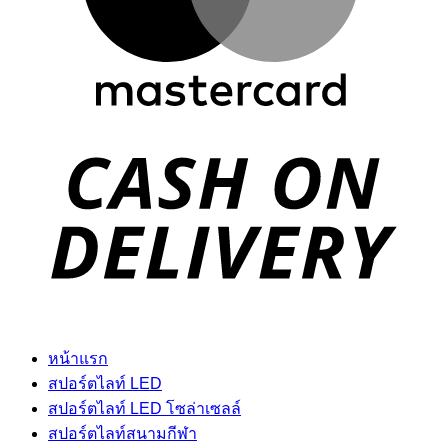
D
หน้าแรก
สปอร์ตไลท์ LED
สปอร์ตไลท์ LED โซล่าเซลล์
สปอร์ตไลท์สนามกีฬา