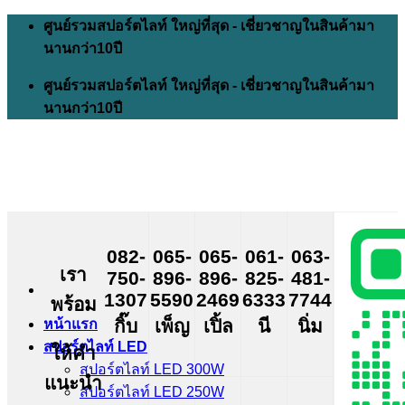
Skip
ศูนย์รวมสปอร์ตไลท์ ใหญ่ที่สุด - เชี่ยวชาญในสินค้ามา
to
นานกว่า10ปี
content
ศูนย์รวมสปอร์ตไลท์ ใหญ่ที่สุด - เชี่ยวชาญในสินค้ามา
นานกว่า10ปี
082-
065-
065-
061-
063-
เรา
750-
896-
896-
825-
481-
1307
5590
2469
6333
7744
พร้อม
กิ๊บ
เพ็ญ
เปิ้ล
นี
นิ่ม
หน้าแรก
สปอร์ตไลท์ LED
ให้คำ
สปอร์ตไลท์ LED 300W
แนะนำ
สปอร์ตไลท์ LED 250W