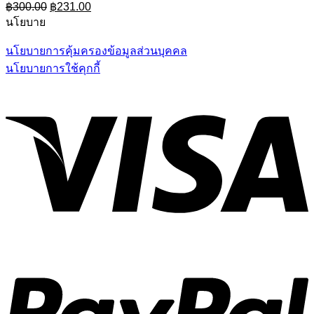
Original
Current
฿
300.00
฿
231.00
price
price
นโยบาย
was:
is:
฿300.00.
฿231.00.
นโยบายการคุ้มครองข้อมูลส่วนบุคคล
นโยบายการใช้คุกกี้
V
P