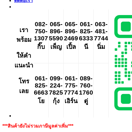
ติดต่อเรา
082-
065-
065-
061-
063-
เรา
750-
896-
896-
825-
481-
1307
5590
2469
6333
7744
พร้อม
กิ๊บ
เพ็ญ
เปิ้ล
นี
นิ่ม
ให้คำ
แนะนำ
061-
099-
061-
089-
โทร
825-
224-
775-
760-
เลย
6663
7825
7774
1760
โย
กุ้ง
เอิร์น
ตู่
***สินค้ายังไม่รวมภาษีมูลค่าเพิ่ม***