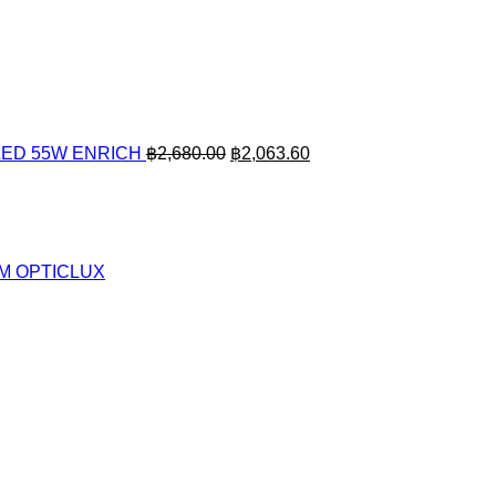
Original
Current
price
price
was:
is:
฿2,680.00.
฿2,063.60.
/ LED 55W ENRICH
฿
2,680.00
฿
2,063.60
AM OPTICLUX