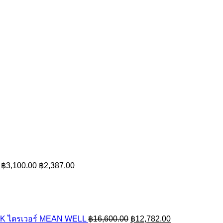
Original
Current
price
price
was:
is:
฿3,100.00.
฿2,387.00.
฿
3,100.00
฿
2,387.00
Original
Current
price
price
was:
is:
฿16,600.00.
฿12,782.00.
K ไดรเวอร์ MEAN WELL
฿
16,600.00
฿
12,782.00