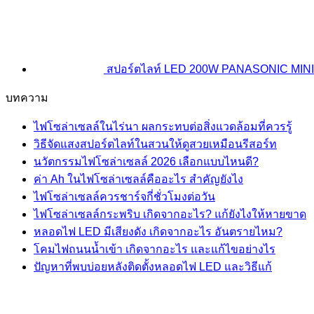
สปอร์ตไลท์ LED 200W PANASONIC MINI
บทความ
ไฟโซล่าเซลล์ในไร่นา ผลกระทบต่อสิ่งแวดล้อมที่ควรรู้
วิธีจัดแสงสปอร์ตไลท์ในสวนให้ดูสวยเหมือนรีสอร์ท
นวัตกรรมไฟโซล่าเซลล์ 2026 เลือกแบบไหนดี?
ค่า Ah ในไฟโซล่าเซลล์คืออะไร สำคัญยังไง
ไฟโซล่าเซลล์ควรชาร์จกี่ชั่วโมงต่อวัน
ไฟโซล่าเซลล์กระพริบ เกิดจากอะไร? แก้ยังไงให้หายขาด
หลอดไฟ LED มีเสียงดัง เกิดจากอะไร อันตรายไหม?
โคมไฟถนนน้ำเข้า เกิดจากอะไร และแก้ไขอย่างไร
ปัญหาที่พบบ่อยหลังติดตั้งหลอดไฟ LED และวิธีแก้