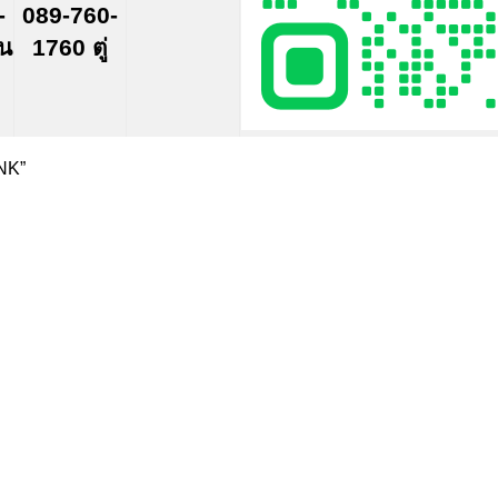
-
089-760-
์น
1760 ตู่
NK”