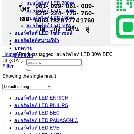
สปอร์ตไลท์ LED 200W
061-
099-
061-
089-
โทร
สปอร์ตไลท์ LED 150W
825-
224-
775-
760-
เลย
สปอร์ตไลท์ LED 100W
6663
7825
7774
1760
สปอร์ตไลท์ LED 50W
โย
กุ้ง
เอิร์น
ตู่
สปอร์ตไลท์ LED โซล่าเซลล์
สปอร์ตไลท์สนามกีฬา
บทความ
Home
/
Products tagged “สปอร์ตไลท์ LED 30W BEC
ติดต่อเรา
COSTA”
Search
Filter
for:
Showing the single result
สปอร์ตไลท์ LED ENRICH
สปอร์ตไลท์ LED PHILIPS
สปอร์ตไลท์ LED BEC
สปอร์ตไลท์ LED PANASONIC
สปอร์ตไลท์ LED EVE