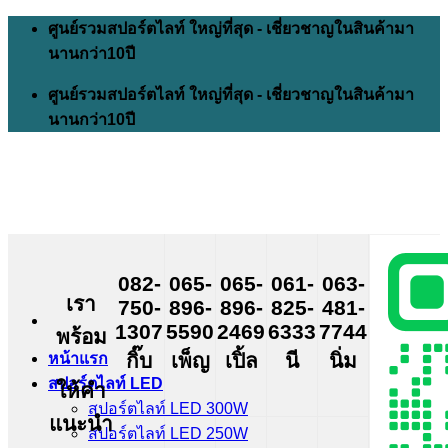
Skip
ศูนย์รวมสปอร์ตไลท์ ใหญ่ที่สุด - เชี่ยวชาญในสินค้ามา
to
นานกว่า10ปี
content
ศูนย์รวมสปอร์ตไลท์ ใหญ่ที่สุด - เชี่ยวชาญในสินค้ามา
นานกว่า10ปี
082-
065-
065-
061-
063-
เรา
750-
896-
896-
825-
481-
1307
5590
2469
6333
7744
พร้อม
กิ๊บ
เพ็ญ
เปิ้ล
นี
นิ่ม
หน้าแรก
สปอร์ตไลท์ LED
ให้คำ
สปอร์ตไลท์ LED 300W
แนะนำ
สปอร์ตไลท์ LED 250W