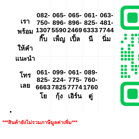
082-
065-
065-
061-
063-
เรา
750-
896-
896-
825-
481-
1307
5590
2469
6333
7744
พร้อม
กิ๊บ
เพ็ญ
เปิ้ล
นี
นิ่ม
ให้คำ
แนะนำ
061-
099-
061-
089-
โทร
825-
224-
775-
760-
เลย
6663
7825
7774
1760
โย
กุ้ง
เอิร์น
ตู่
***สินค้ายังไม่รวมภาษีมูลค่าเพิ่ม***