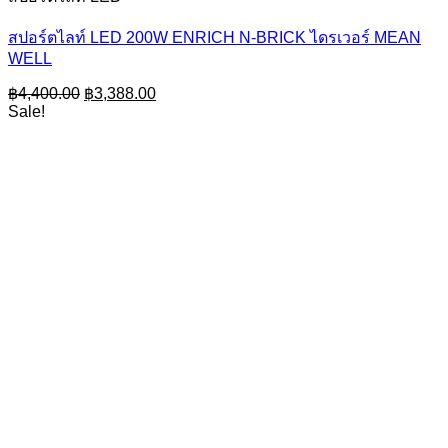
สปอร์ตไลท์ LED 200W ENRICH N-BRICK ไดรเวอร์ MEAN
WELL
Original
Current
฿
4,400.00
฿
3,388.00
price
price
Sale!
was:
is:
฿4,400.00.
฿3,388.00.