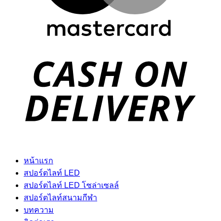
D
หน้าแรก
สปอร์ตไลท์ LED
สปอร์ตไลท์ LED โซล่าเซลล์
สปอร์ตไลท์สนามกีฬา
บทความ