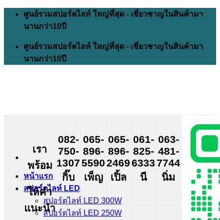
Skip
ศูนย์รวมสปอร์ตไลท์ ใหญ่ที่สุด - เชี่ยวชาญในสินค้ามา
to
นานกว่า10ปี
content
ศูนย์รวมสปอร์ตไลท์ ใหญ่ที่สุด - เชี่ยวชาญในสินค้ามา
นานกว่า10ปี
082-
065-
065-
061-
063-
เรา
750-
896-
896-
825-
481-
1307
5590
2469
6333
7744
พร้อม
กิ๊บ
เพ็ญ
เปิ้ล
นี
นิ่ม
หน้าแรก
สปอร์ตไลท์ LED
ให้คำ
สปอร์ตไลท์ LED 300W
แนะนำ
สปอร์ตไลท์ LED 250W