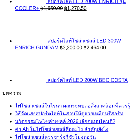
สปอร์ตไลท์ LED 200W ENRICH รุ่น
Original
Current
COOLER+
฿
1,650.00
฿
1,270.50
price
price
was:
is:
฿1,650.00.
฿1,270.50.
สปอร์ตไลท์โซล่าเซลล์ LED 300W
Original
Current
ENRICH GUNDAM
฿
3,200.00
฿
2,464.00
price
price
was:
is:
฿3,200.00.
฿2,464.00.
สปอร์ตไลท์ LED 200W BEC COSTA
บทความ
ไฟโซล่าเซลล์ในไร่นา ผลกระทบต่อสิ่งแวดล้อมที่ควรรู้
วิธีจัดแสงสปอร์ตไลท์ในสวนให้ดูสวยเหมือนรีสอร์ท
นวัตกรรมไฟโซล่าเซลล์ 2026 เลือกแบบไหนดี?
ค่า Ah ในไฟโซล่าเซลล์คืออะไร สำคัญยังไง
ไฟโซล่าเซลล์ควรชาร์จกี่ชั่วโมงต่อวัน