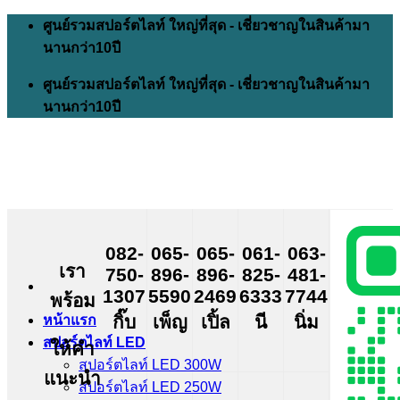
Skip
ศูนย์รวมสปอร์ตไลท์ ใหญ่ที่สุด - เชี่ยวชาญในสินค้ามา
to
นานกว่า10ปี
content
ศูนย์รวมสปอร์ตไลท์ ใหญ่ที่สุด - เชี่ยวชาญในสินค้ามา
นานกว่า10ปี
082-
065-
065-
061-
063-
เรา
750-
896-
896-
825-
481-
1307
5590
2469
6333
7744
พร้อม
กิ๊บ
เพ็ญ
เปิ้ล
นี
นิ่ม
หน้าแรก
สปอร์ตไลท์ LED
ให้คำ
สปอร์ตไลท์ LED 300W
แนะนำ
สปอร์ตไลท์ LED 250W