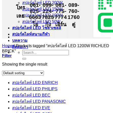
สปอร์ตไลท์ LED 200W
061-
099-
061-
089-
โทร
สปอร์ตไลท์ LED 150W
825-
224-
775-
760-
เลย
สปอร์ตไลท์ LED 100W
6663
7825
7774
1760
สปอร์ตไลท์ LED 50W
โย
กุ้ง
เอิร์น
ตู่
สปอร์ตไลท์ LED โซล่าเซลล์
สปอร์ตไลท์สนามกีฬา
บทความ
Home
/
Products tagged “สปอร์ตไลท์ LED 1200W RICHLED
ติดต่อเรา
BRICK”
Search
Filter
for:
Showing the single result
สปอร์ตไลท์ LED ENRICH
สปอร์ตไลท์ LED PHILIPS
สปอร์ตไลท์ LED BEC
สปอร์ตไลท์ LED PANASONIC
สปอร์ตไลท์ LED EVE