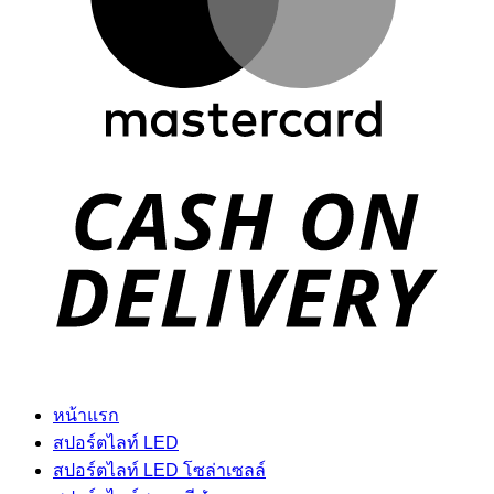
D
หน้าแรก
สปอร์ตไลท์ LED
สปอร์ตไลท์ LED โซล่าเซลล์