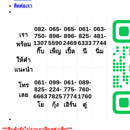
ติดต่อเรา
082-
065-
065-
061-
063-
เรา
750-
896-
896-
825-
481-
1307
5590
2469
6333
7744
พร้อม
กิ๊บ
เพ็ญ
เปิ้ล
นี
นิ่ม
ให้คำ
แนะนำ
061-
099-
061-
089-
โทร
825-
224-
775-
760-
เลย
6663
7825
7774
1760
โย
กุ้ง
เอิร์น
ตู่
***สินค้ายังไม่รวมภาษีมูลค่าเพิ่ม***