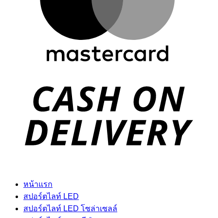
D
หน้าแรก
สปอร์ตไลท์ LED
สปอร์ตไลท์ LED โซล่าเซลล์