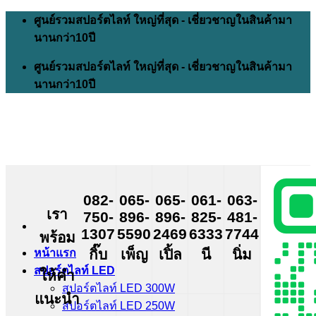
Skip
ศูนย์รวมสปอร์ตไลท์ ใหญ่ที่สุด - เชี่ยวชาญในสินค้ามา
to
นานกว่า10ปี
content
ศูนย์รวมสปอร์ตไลท์ ใหญ่ที่สุด - เชี่ยวชาญในสินค้ามา
นานกว่า10ปี
082-
065-
065-
061-
063-
เรา
750-
896-
896-
825-
481-
1307
5590
2469
6333
7744
พร้อม
กิ๊บ
เพ็ญ
เปิ้ล
นี
นิ่ม
หน้าแรก
สปอร์ตไลท์ LED
ให้คำ
สปอร์ตไลท์ LED 300W
แนะนำ
สปอร์ตไลท์ LED 250W