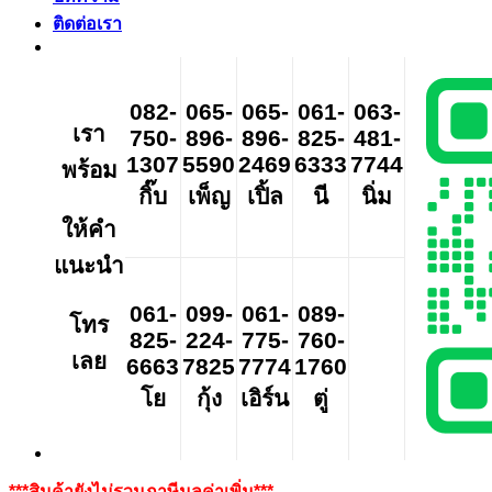
ติดต่อเรา
082-
065-
065-
061-
063-
เรา
750-
896-
896-
825-
481-
1307
5590
2469
6333
7744
พร้อม
กิ๊บ
เพ็ญ
เปิ้ล
นี
นิ่ม
ให้คำ
แนะนำ
061-
099-
061-
089-
โทร
825-
224-
775-
760-
เลย
6663
7825
7774
1760
โย
กุ้ง
เอิร์น
ตู่
***สินค้ายังไม่รวมภาษีมูลค่าเพิ่ม***