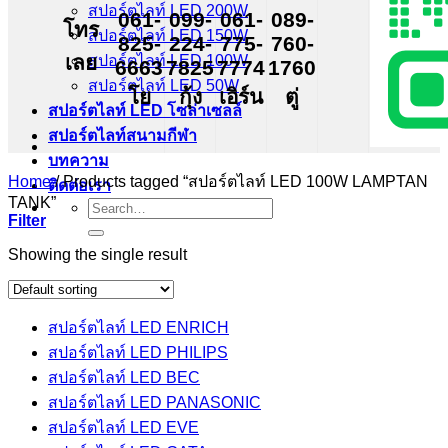
สปอร์ตไลท์ LED 200W
061-
099-
061-
089-
โทร
สปอร์ตไลท์ LED 150W
825-
224-
775-
760-
เลย
สปอร์ตไลท์ LED 100W
6663
7825
7774
1760
สปอร์ตไลท์ LED 50W
โย
กุ้ง
เอิร์น
ตู่
สปอร์ตไลท์ LED โซล่าเซลล์
สปอร์ตไลท์สนามกีฬา
บทความ
Home
/
Products tagged “สปอร์ตไลท์ LED 100W LAMPTAN
ติดต่อเรา
TANK”
Search
Filter
for:
Showing the single result
สปอร์ตไลท์ LED ENRICH
สปอร์ตไลท์ LED PHILIPS
สปอร์ตไลท์ LED BEC
สปอร์ตไลท์ LED PANASONIC
สปอร์ตไลท์ LED EVE