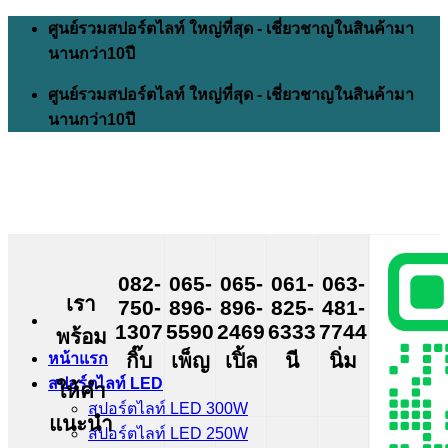
Skip
ศูนย์รวมสปอร์ตไลท์ ใหญ่ที่สุด - เชี่ยวชาญในสินค้ามา
to
นานกว่า10ปี
content
ศูนย์รวมสปอร์ตไลท์ ใหญ่ที่สุด - เชี่ยวชาญในสินค้ามา
นานกว่า10ปี
082-
065-
065-
061-
063-
เรา
750-
896-
896-
825-
481-
1307
5590
2469
6333
7744
พร้อม
กิ๊บ
เพ็ญ
เปิ้ล
นี
นิ่ม
หน้าแรก
สปอร์ตไลท์ LED
ให้คำ
สปอร์ตไลท์ LED 300W
แนะนำ
สปอร์ตไลท์ LED 250W