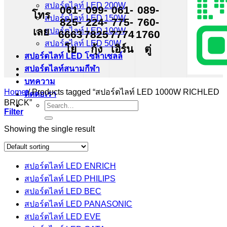
สปอร์ตไลท์ LED 200W
061-
099-
061-
089-
โทร
สปอร์ตไลท์ LED 150W
825-
224-
775-
760-
เลย
สปอร์ตไลท์ LED 100W
6663
7825
7774
1760
สปอร์ตไลท์ LED 50W
โย
กุ้ง
เอิร์น
ตู่
สปอร์ตไลท์ LED โซล่าเซลล์
สปอร์ตไลท์สนามกีฬา
บทความ
Home
/
Products tagged “สปอร์ตไลท์ LED 1000W RICHLED
ติดต่อเรา
BRICK”
Search
Filter
for:
Showing the single result
สปอร์ตไลท์ LED ENRICH
สปอร์ตไลท์ LED PHILIPS
สปอร์ตไลท์ LED BEC
สปอร์ตไลท์ LED PANASONIC
สปอร์ตไลท์ LED EVE