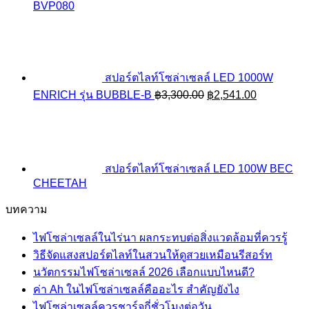
BVP080
สปอร์ตไลท์โซล่าเซลล์ LED 1000W
Original
Current
ENRICH รุ่น BUBBLE-B
฿
3,300.00
฿
2,541.00
price
price
was:
is:
฿3,300.00.
฿2,541.00.
สปอร์ตไลท์โซล่าเซลล์ LED 100W BEC
CHEETAH
บทความ
ไฟโซล่าเซลล์ในไร่นา ผลกระทบต่อสิ่งแวดล้อมที่ควรรู้
วิธีจัดแสงสปอร์ตไลท์ในสวนให้ดูสวยเหมือนรีสอร์ท
นวัตกรรมไฟโซล่าเซลล์ 2026 เลือกแบบไหนดี?
ค่า Ah ในไฟโซล่าเซลล์คืออะไร สำคัญยังไง
ไฟโซล่าเซลล์ควรชาร์จกี่ชั่วโมงต่อวัน