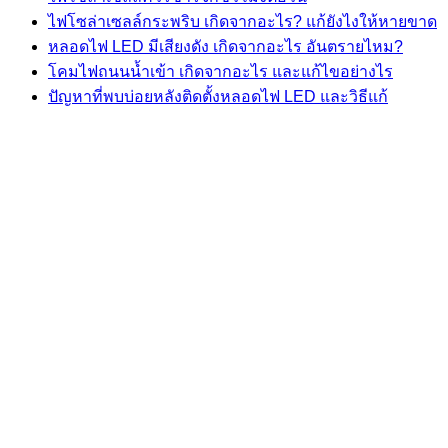
ไฟโซล่าเซลล์กระพริบ เกิดจากอะไร? แก้ยังไงให้หายขาด
หลอดไฟ LED มีเสียงดัง เกิดจากอะไร อันตรายไหม?
โคมไฟถนนน้ำเข้า เกิดจากอะไร และแก้ไขอย่างไร
ปัญหาที่พบบ่อยหลังติดตั้งหลอดไฟ LED และวิธีแก้