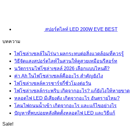
สปอร์ตไลท์ LED 200W EVE BEST
บทความ
ไฟโซล่าเซลล์ในไร่นา ผลกระทบต่อสิ่งแวดล้อมที่ควรรู้
วิธีจัดแสงสปอร์ตไลท์ในสวนให้ดูสวยเหมือนรีสอร์ท
นวัตกรรมไฟโซล่าเซลล์ 2026 เลือกแบบไหนดี?
ค่า Ah ในไฟโซล่าเซลล์คืออะไร สำคัญยังไง
ไฟโซล่าเซลล์ควรชาร์จกี่ชั่วโมงต่อวัน
ไฟโซล่าเซลล์กระพริบ เกิดจากอะไร? แก้ยังไงให้หายขาด
หลอดไฟ LED มีเสียงดัง เกิดจากอะไร อันตรายไหม?
โคมไฟถนนน้ำเข้า เกิดจากอะไร และแก้ไขอย่างไร
ปัญหาที่พบบ่อยหลังติดตั้งหลอดไฟ LED และวิธีแก้
Sale!