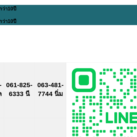
กว่า10ปี
กว่า10ปี
-
061-825-
063-481-
ล
6333 นี
7744 นิ่ม