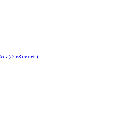
สเทล(สำหรับพกพา)