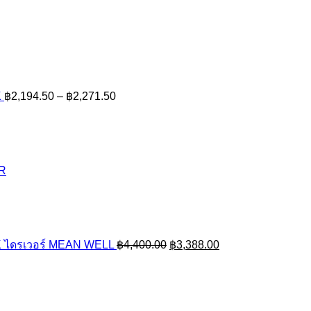
Price
range:
฿2,194.50
through
฿2,271.50
K
฿
2,194.50
–
฿
2,271.50
ER
Original
Current
price
price
was:
is:
฿4,400.00.
฿3,388.00.
 ไดรเวอร์ MEAN WELL
฿
4,400.00
฿
3,388.00