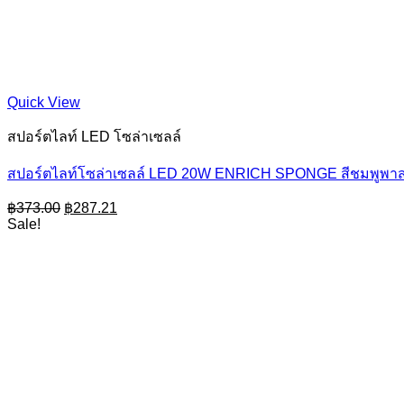
Quick View
สปอร์ตไลท์ LED โซล่าเซลล์
สปอร์ตไลท์โซล่าเซลล์ LED 20W ENRICH SPONGE สีชมพูพา
Original
Current
฿
373.00
฿
287.21
price
price
Sale!
was:
is:
฿373.00.
฿287.21.