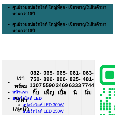
Skip
ศูนย์รวมสปอร์ตไลท์ ใหญ่ที่สุด - เชี่ยวชาญในสินค้ามา
to
นานกว่า10ปี
content
ศูนย์รวมสปอร์ตไลท์ ใหญ่ที่สุด - เชี่ยวชาญในสินค้ามา
นานกว่า10ปี
082-
065-
065-
061-
063-
เรา
750-
896-
896-
825-
481-
1307
5590
2469
6333
7744
พร้อม
กิ๊บ
เพ็ญ
เปิ้ล
นี
นิ่ม
หน้าแรก
สปอร์ตไลท์ LED
ให้คำ
สปอร์ตไลท์ LED 300W
แนะนำ
สปอร์ตไลท์ LED 250W