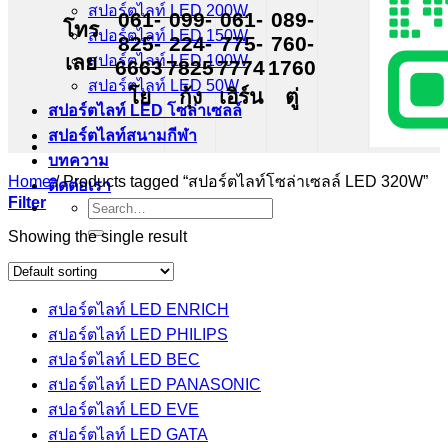
สปอร์ตไลท์ LED 200W
061-
099-
061-
089-
โทร
สปอร์ตไลท์ LED 150W
825-
224-
775-
760-
เลย
สปอร์ตไลท์ LED 100W
6663
7825
7774
1760
สปอร์ตไลท์ LED 50W
โย
กุ้ง
เอิร์น
ตู่
สปอร์ตไลท์ LED โซล่าเซลล์
สปอร์ตไลท์สนามกีฬา
บทความ
Home
/
Products tagged “สปอร์ตไลท์โซล่าเซลล์ LED 320W”
ติดต่อเรา
Filter
Search
for:
Showing the single result
สปอร์ตไลท์ LED ENRICH
สปอร์ตไลท์ LED PHILIPS
สปอร์ตไลท์ LED BEC
สปอร์ตไลท์ LED PANASONIC
สปอร์ตไลท์ LED EVE
สปอร์ตไลท์ LED GATA