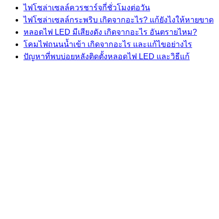
ไฟโซล่าเซลล์ควรชาร์จกี่ชั่วโมงต่อวัน
ไฟโซล่าเซลล์กระพริบ เกิดจากอะไร? แก้ยังไงให้หายขาด
หลอดไฟ LED มีเสียงดัง เกิดจากอะไร อันตรายไหม?
โคมไฟถนนน้ำเข้า เกิดจากอะไร และแก้ไขอย่างไร
ปัญหาที่พบบ่อยหลังติดตั้งหลอดไฟ LED และวิธีแก้