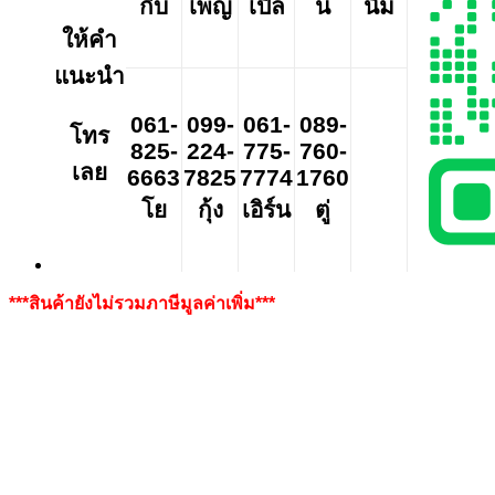
กิ๊บ
เพ็ญ
เปิ้ล
นี
นิ่ม
ให้คำ
แนะนำ
061-
099-
061-
089-
โทร
825-
224-
775-
760-
เลย
6663
7825
7774
1760
โย
กุ้ง
เอิร์น
ตู่
***สินค้ายังไม่รวมภาษีมูลค่าเพิ่ม***