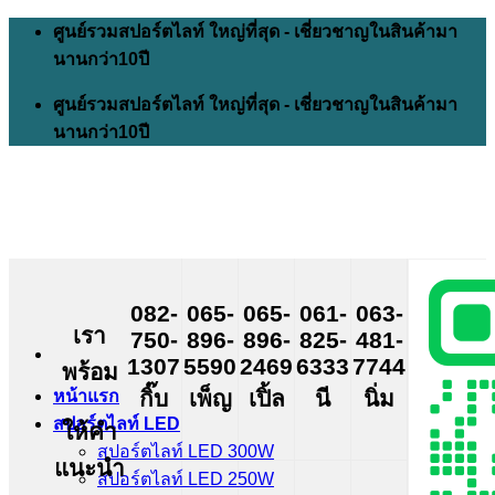
Skip
ศูนย์รวมสปอร์ตไลท์ ใหญ่ที่สุด - เชี่ยวชาญในสินค้ามา
to
นานกว่า10ปี
content
ศูนย์รวมสปอร์ตไลท์ ใหญ่ที่สุด - เชี่ยวชาญในสินค้ามา
นานกว่า10ปี
082-
065-
065-
061-
063-
เรา
750-
896-
896-
825-
481-
1307
5590
2469
6333
7744
พร้อม
กิ๊บ
เพ็ญ
เปิ้ล
นี
นิ่ม
หน้าแรก
สปอร์ตไลท์ LED
ให้คำ
สปอร์ตไลท์ LED 300W
แนะนำ
สปอร์ตไลท์ LED 250W