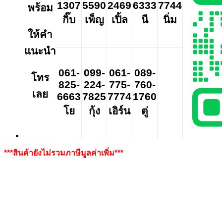
1307
5590
2469
6333
7744
พร้อม
กิ๊บ
เพ็ญ
เปิ้ล
นี
นิ่ม
ให้คำ
แนะนำ
061-
099-
061-
089-
โทร
825-
224-
775-
760-
เลย
6663
7825
7774
1760
โย
กุ้ง
เอิร์น
ตู่
***สินค้ายังไม่รวมภาษีมูลค่าเพิ่ม***