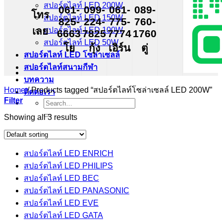
สปอร์ตไลท์ LED 200W
061-
099-
061-
089-
โทร
สปอร์ตไลท์ LED 150W
825-
224-
775-
760-
เลย
สปอร์ตไลท์ LED 100W
6663
7825
7774
1760
สปอร์ตไลท์ LED 50W
โย
กุ้ง
เอิร์น
ตู่
สปอร์ตไลท์ LED โซล่าเซลล์
สปอร์ตไลท์สนามกีฬา
บทความ
Home
/
Products tagged “สปอร์ตไลท์โซล่าเซลล์ LED 200W”
ติดต่อเรา
Filter
Search
for:
Showing all 3 results
สปอร์ตไลท์ LED ENRICH
สปอร์ตไลท์ LED PHILIPS
สปอร์ตไลท์ LED BEC
สปอร์ตไลท์ LED PANASONIC
สปอร์ตไลท์ LED EVE
สปอร์ตไลท์ LED GATA