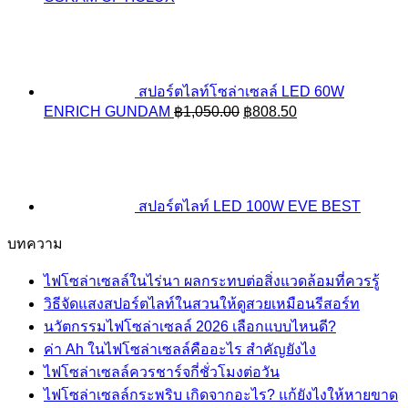
สปอร์ตไลท์โซล่าเซลล์ LED 60W
Original
Current
ENRICH GUNDAM
฿
1,050.00
฿
808.50
price
price
was:
is:
฿1,050.00.
฿808.50.
สปอร์ตไลท์ LED 100W EVE BEST
บทความ
ไฟโซล่าเซลล์ในไร่นา ผลกระทบต่อสิ่งแวดล้อมที่ควรรู้
วิธีจัดแสงสปอร์ตไลท์ในสวนให้ดูสวยเหมือนรีสอร์ท
นวัตกรรมไฟโซล่าเซลล์ 2026 เลือกแบบไหนดี?
ค่า Ah ในไฟโซล่าเซลล์คืออะไร สำคัญยังไง
ไฟโซล่าเซลล์ควรชาร์จกี่ชั่วโมงต่อวัน
ไฟโซล่าเซลล์กระพริบ เกิดจากอะไร? แก้ยังไงให้หายขาด