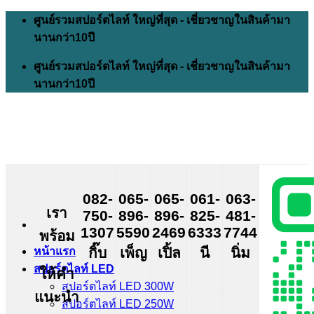
Skip
ศูนย์รวมสปอร์ตไลท์ ใหญ่ที่สุด - เชี่ยวชาญในสินค้ามา
to
นานกว่า10ปี
content
ศูนย์รวมสปอร์ตไลท์ ใหญ่ที่สุด - เชี่ยวชาญในสินค้ามา
นานกว่า10ปี
082-
065-
065-
061-
063-
เรา
750-
896-
896-
825-
481-
1307
5590
2469
6333
7744
พร้อม
กิ๊บ
เพ็ญ
เปิ้ล
นี
นิ่ม
หน้าแรก
สปอร์ตไลท์ LED
ให้คำ
สปอร์ตไลท์ LED 300W
แนะนำ
สปอร์ตไลท์ LED 250W