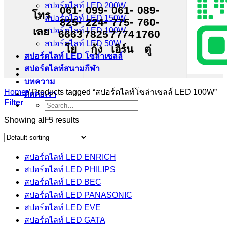
สปอร์ตไลท์ LED 200W
061-
099-
061-
089-
โทร
สปอร์ตไลท์ LED 150W
825-
224-
775-
760-
เลย
สปอร์ตไลท์ LED 100W
6663
7825
7774
1760
สปอร์ตไลท์ LED 50W
โย
กุ้ง
เอิร์น
ตู่
สปอร์ตไลท์ LED โซล่าเซลล์
สปอร์ตไลท์สนามกีฬา
บทความ
Home
/
Products tagged “สปอร์ตไลท์โซล่าเซลล์ LED 100W”
ติดต่อเรา
Filter
Search
for:
Showing all 5 results
สปอร์ตไลท์ LED ENRICH
สปอร์ตไลท์ LED PHILIPS
สปอร์ตไลท์ LED BEC
สปอร์ตไลท์ LED PANASONIC
สปอร์ตไลท์ LED EVE
สปอร์ตไลท์ LED GATA