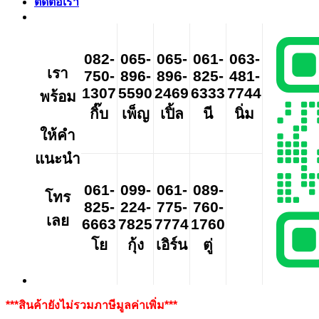
ติดต่อเรา
082-
065-
065-
061-
063-
เรา
750-
896-
896-
825-
481-
1307
5590
2469
6333
7744
พร้อม
กิ๊บ
เพ็ญ
เปิ้ล
นี
นิ่ม
ให้คำ
แนะนำ
061-
099-
061-
089-
โทร
825-
224-
775-
760-
เลย
6663
7825
7774
1760
โย
กุ้ง
เอิร์น
ตู่
***สินค้ายังไม่รวมภาษีมูลค่าเพิ่ม***