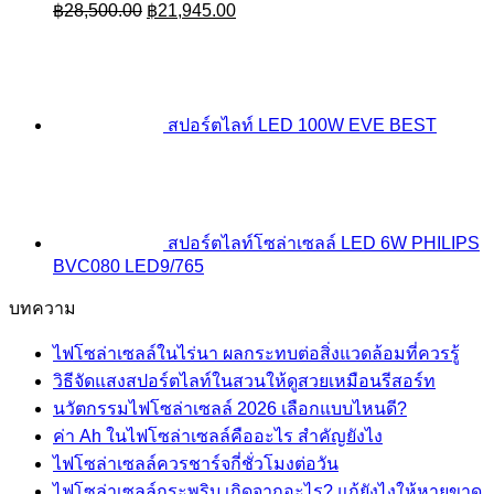
Original
Current
฿
28,500.00
฿
21,945.00
price
price
was:
is:
฿28,500.00.
฿21,945.00.
สปอร์ตไลท์ LED 100W EVE BEST
สปอร์ตไลท์โซล่าเซลล์ LED 6W PHILIPS
BVC080 LED9/765
บทความ
ไฟโซล่าเซลล์ในไร่นา ผลกระทบต่อสิ่งแวดล้อมที่ควรรู้
วิธีจัดแสงสปอร์ตไลท์ในสวนให้ดูสวยเหมือนรีสอร์ท
นวัตกรรมไฟโซล่าเซลล์ 2026 เลือกแบบไหนดี?
ค่า Ah ในไฟโซล่าเซลล์คืออะไร สำคัญยังไง
ไฟโซล่าเซลล์ควรชาร์จกี่ชั่วโมงต่อวัน
ไฟโซล่าเซลล์กระพริบ เกิดจากอะไร? แก้ยังไงให้หายขาด