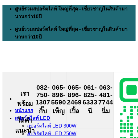
Skip
ศูนย์รวมสปอร์ตไลท์ ใหญ่ที่สุด - เชี่ยวชาญในสินค้ามา
to
นานกว่า10ปี
content
ศูนย์รวมสปอร์ตไลท์ ใหญ่ที่สุด - เชี่ยวชาญในสินค้ามา
นานกว่า10ปี
082-
065-
065-
061-
063-
เรา
750-
896-
896-
825-
481-
1307
5590
2469
6333
7744
พร้อม
กิ๊บ
เพ็ญ
เปิ้ล
นี
นิ่ม
หน้าแรก
สปอร์ตไลท์ LED
ให้คำ
สปอร์ตไลท์ LED 300W
แนะนำ
สปอร์ตไลท์ LED 250W