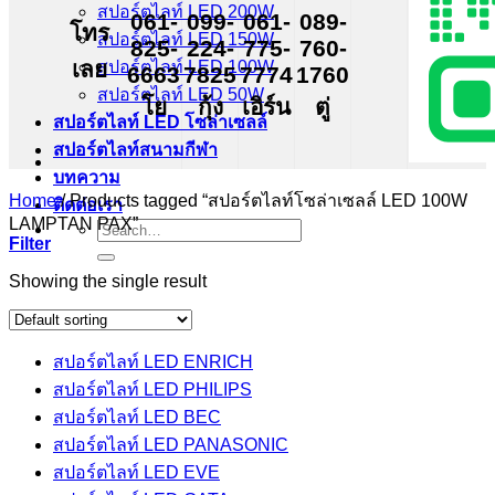
สปอร์ตไลท์ LED 200W
061-
099-
061-
089-
โทร
สปอร์ตไลท์ LED 150W
825-
224-
775-
760-
เลย
สปอร์ตไลท์ LED 100W
6663
7825
7774
1760
สปอร์ตไลท์ LED 50W
โย
กุ้ง
เอิร์น
ตู่
สปอร์ตไลท์ LED โซล่าเซลล์
สปอร์ตไลท์สนามกีฬา
บทความ
Home
/
Products tagged “สปอร์ตไลท์โซล่าเซลล์ LED 100W
ติดต่อเรา
LAMPTAN PAX”
Search
Filter
for:
Showing the single result
สปอร์ตไลท์ LED ENRICH
สปอร์ตไลท์ LED PHILIPS
สปอร์ตไลท์ LED BEC
สปอร์ตไลท์ LED PANASONIC
สปอร์ตไลท์ LED EVE