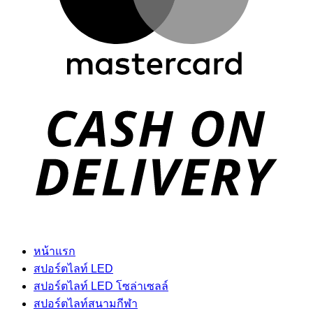
D
หน้าแรก
สปอร์ตไลท์ LED
สปอร์ตไลท์ LED โซล่าเซลล์
สปอร์ตไลท์สนามกีฬา