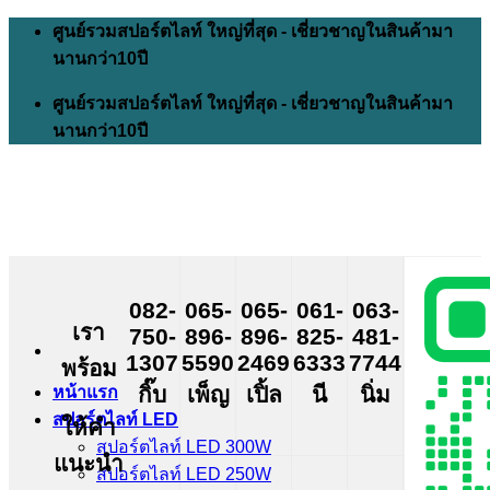
Skip
ศูนย์รวมสปอร์ตไลท์ ใหญ่ที่สุด - เชี่ยวชาญในสินค้ามา
to
นานกว่า10ปี
content
ศูนย์รวมสปอร์ตไลท์ ใหญ่ที่สุด - เชี่ยวชาญในสินค้ามา
นานกว่า10ปี
082-
065-
065-
061-
063-
เรา
750-
896-
896-
825-
481-
1307
5590
2469
6333
7744
พร้อม
กิ๊บ
เพ็ญ
เปิ้ล
นี
นิ่ม
หน้าแรก
สปอร์ตไลท์ LED
ให้คำ
สปอร์ตไลท์ LED 300W
แนะนำ
สปอร์ตไลท์ LED 250W