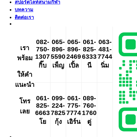
สปอร์ตไลท์สนามกีฬา
บทความ
ติดต่อเรา
082-
065-
065-
061-
063-
เรา
750-
896-
896-
825-
481-
1307
5590
2469
6333
7744
พร้อม
กิ๊บ
เพ็ญ
เปิ้ล
นี
นิ่ม
ให้คำ
แนะนำ
061-
099-
061-
089-
โทร
825-
224-
775-
760-
เลย
6663
7825
7774
1760
โย
กุ้ง
เอิร์น
ตู่