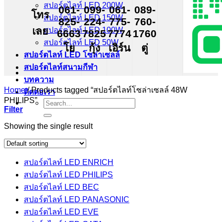
สปอร์ตไลท์ LED 200W
061-
099-
061-
089-
โทร
สปอร์ตไลท์ LED 150W
825-
224-
775-
760-
เลย
สปอร์ตไลท์ LED 100W
6663
7825
7774
1760
สปอร์ตไลท์ LED 50W
โย
กุ้ง
เอิร์น
ตู่
สปอร์ตไลท์ LED โซล่าเซลล์
สปอร์ตไลท์สนามกีฬา
บทความ
Home
/
Products tagged “สปอร์ตไลท์โซล่าเซลล์ 48W
ติดต่อเรา
PHILIPS”
Search
Filter
for:
Showing the single result
สปอร์ตไลท์ LED ENRICH
สปอร์ตไลท์ LED PHILIPS
สปอร์ตไลท์ LED BEC
สปอร์ตไลท์ LED PANASONIC
สปอร์ตไลท์ LED EVE